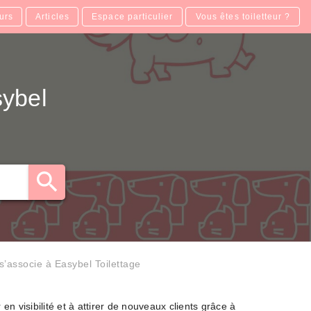
urs
Articles
Espace particulier
Vous êtes toiletteur ?
sybel
’associe à Easybel Toilettage
n visibilité et à attirer de nouveaux clients grâce à