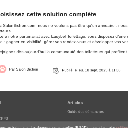
oisissez cette solution complète
 SalonBichon.com, nous ne voulons pas être qu’un annuaire : nous 
etteurs.
e à notre partenariat avec Easybel Toilettage, vous disposez d’un
e : gagner en visibilité, gérer vos rendez-vous et développer vos ve
joignez dès aujourd’hui la communauté des toiletteurs qui profitent 
-
Par Salon Bichon
Publié le jeu. 18 sept. 2025 à 11:08
l
Articles
Guide des démarches
CPPS
ons légales
tives au traitement des données personnelles (RGPD), consultez notre
politiq