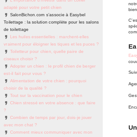
L'importance d'investir dans un collier
notr
adapté pour votre petit chien
bien
SalonBichon.com s’associe à Easybel
C’es
Toilettage : la solution complète pour les salons
spéc
de toilettage
comp
Les huiles essentielles : marchent-elles
vraiment pour éloigner les tiques et les puces ?
Ea
Toiletteur pour chien, quelle paire de
Easy
ciseaux choisir ?
couv
Adopter un chien : le profil chien de berger
Suiv
est-il fait pour vous ?
Alimentation de votre chien : pourquoi
Agen
choisir de la qualité ?
Tout sur la vaccination pour le chien
Gest
Chien stressé en votre absence : que faire
Enca
?
Combien de temps par jour, dois-je jouer
avec mon chat ?
Un
Comment mieux communiquer avec mon