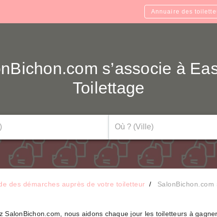
Annuaire des toilette
nBichon.com s’associe à Ea
Toilettage
de des démarches auprès de votre toiletteur
SalonBichon.com s
 SalonBichon.com, nous aidons chaque jour les toiletteurs à gagner e