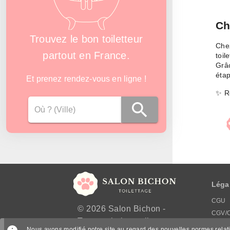
Ch
Trouvez le bon toiletteur
Chez
partout en France.
toil
Grâc
étap
Et prenez rendez-vous en ligne !
✨ Re
Léga
CGU
© 2026 Salon Bichon -
CGV/
Trouvez le bon toiletteur
Menti
Nous avons modifié notre site au regard des nouvelles normes rela