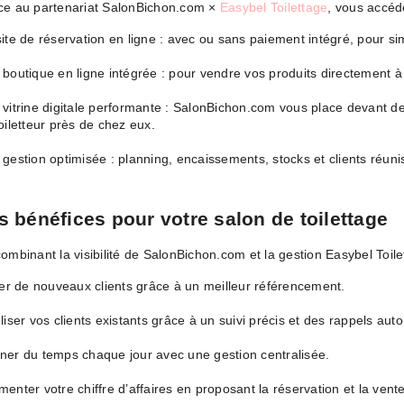
ce au partenariat SalonBichon.com ×
Easybel Toilettage
, vous accéde
ite de réservation en ligne : avec ou sans paiement intégré, pour sim
boutique en ligne intégrée : pour vendre vos produits directement à 
vitrine digitale performante : SalonBichon.com vous place devant de
oiletteur près de chez eux.
gestion optimisée : planning, encaissements, stocks et clients réunis
s bénéfices pour votre salon de toilettage
ombinant la visibilité de SalonBichon.com et la gestion Easybel Toil
rer de nouveaux clients grâce à un meilleur référencement.
liser vos clients existants grâce à un suivi précis et des rappels aut
er du temps chaque jour avec une gestion centralisée.
enter votre chiffre d’affaires en proposant la réservation et la vente