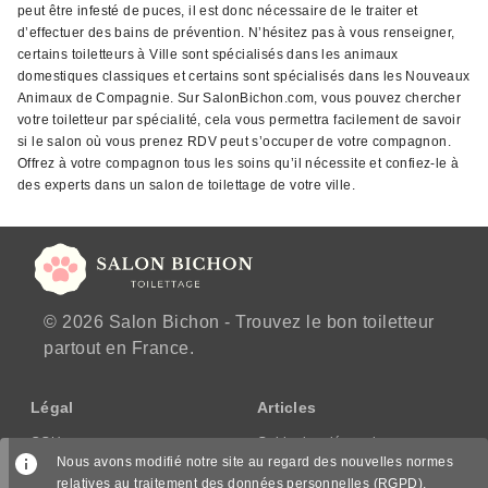
peut être infesté de puces, il est donc nécessaire de le traiter et
d’effectuer des bains de prévention. N’hésitez pas à vous renseigner,
certains toiletteurs à Ville sont spécialisés dans les animaux
domestiques classiques et certains sont spécialisés dans les Nouveaux
Animaux de Compagnie. Sur SalonBichon.com, vous pouvez chercher
votre toiletteur par spécialité, cela vous permettra facilement de savoir
si le salon où vous prenez RDV peut s’occuper de votre compagnon.
Offrez à votre compagnon tous les soins qu’il nécessite et confiez-le à
des experts dans un salon de toilettage de votre ville.
© 2026 Salon Bichon - Trouvez le bon toiletteur
partout en France.
Légal
Articles
CGU
Guide des démarches
Nous avons modifié notre site au regard des nouvelles normes
CGV/CPPS
relatives au traitement des données personnelles (RGPD),