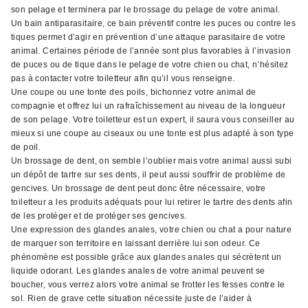
son pelage et terminera par le brossage du pelage de votre animal.
Un bain antiparasitaire, ce bain préventif contre les puces ou contre les
tiques permet d’agir en prévention d’une attaque parasitaire de votre
animal. Certaines période de l’année sont plus favorables à l’invasion
de puces ou de tique dans le pelage de votre chien ou chat, n’hésitez
pas à contacter votre toiletteur afin qu’il vous renseigne.
Une coupe ou une tonte des poils, bichonnez votre animal de
compagnie et offrez lui un rafraîchissement au niveau de la longueur
de son pelage. Votre toiletteur est un expert, il saura vous conseiller au
mieux si une coupe au ciseaux ou une tonte est plus adapté à son type
de poil.
Un brossage de dent, on semble l’oublier mais votre animal aussi subi
un dépôt de tartre sur ses dents, il peut aussi souffrir de problème de
gencives. Un brossage de dent peut donc être nécessaire, votre
toiletteur a les produits adéquats pour lui retirer le tartre des dents afin
de les protéger et de protéger ses gencives.
Une expression des glandes anales, votre chien ou chat a pour nature
de marquer son territoire en laissant derrière lui son odeur. Ce
phénomène est possible grâce aux glandes anales qui sécrètent un
liquide odorant. Les glandes anales de votre animal peuvent se
boucher, vous verrez alors votre animal se frotter les fesses contre le
sol. Rien de grave cette situation nécessite juste de l’aider à