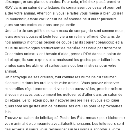
désengorger ses glandes anales. Pour cela, n’hésitez pas à prendre
RDV dans un salon de toilettage, ils connaissent ce geste et pourront
aider votre animal. Attention si vous le faites vous même à bien utiliser
un mouchoir jetable car l’odeur nauséabonde peut durer plusieurs
jours sur vos mains ou dans une poubelle.
Une taille de ses griffes, nos animaux de compagnie sont comme nous,
leurs ongles poussent toute leur vie à un rythme effréné. Certains de
nos animaux n’ont pas besoin de coupe car ils courent beaucoup et la
taille de leurs ongles s’effectuent de manière naturelle par frottement.
Or certains animaux ont besoin d’aide, prenez RDV dans un salon de
toilettage, ils sont experts et connaissent les gestes pour tailler leurs
ongles sans les abîmer et surtout sans douleur ni stress pour votre
animal.
Un nettoyage de ses oreilles, tout comme les humains du cérumen
s’accumule dans les oreilles de votre animal. Vous pouvez observer
ses oreilles régulièrement et si vous les trouvez sâles, premier réflexe
si vous ne savez pas comment les nettoyer et d’aller dans un salon de
toilettage. Le toiletteur pourra nettoyer ses oreilles et vous expliquer
quels sont les gestes afin de nettoyer ses oreilles pour les prochaines
fois.
Trouvez un salon de toilettage à Poule-les-Écharmeaux pour bichonner
votre animal de compagnie avec SalonBichon.com. Les toiletteurs sont
des experts, il saura vous renseigner sur les soins à apporter à votre