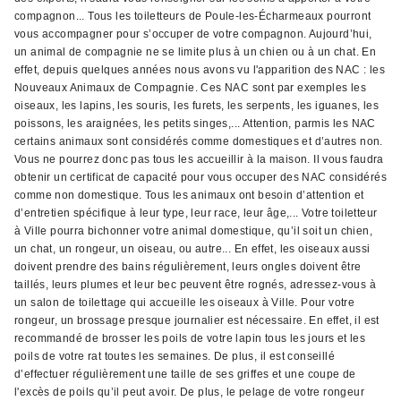
compagnon... Tous les toiletteurs de Poule-les-Écharmeaux pourront
vous accompagner pour s’occuper de votre compagnon. Aujourd’hui,
un animal de compagnie ne se limite plus à un chien ou à un chat. En
effet, depuis quelques années nous avons vu l'apparition des NAC : les
Nouveaux Animaux de Compagnie. Ces NAC sont par exemples les
oiseaux, les lapins, les souris, les furets, les serpents, les iguanes, les
poissons, les araignées, les petits singes,... Attention, parmis les NAC
certains animaux sont considérés comme domestiques et d’autres non.
Vous ne pourrez donc pas tous les accueillir à la maison. Il vous faudra
obtenir un certificat de capacité pour vous occuper des NAC considérés
comme non domestique. Tous les animaux ont besoin d’attention et
d’entretien spécifique à leur type, leur race, leur âge,... Votre toiletteur
à Ville pourra bichonner votre animal domestique, qu’il soit un chien,
un chat, un rongeur, un oiseau, ou autre... En effet, les oiseaux aussi
doivent prendre des bains régulièrement, leurs ongles doivent être
taillés, leurs plumes et leur bec peuvent être rognés, adressez-vous à
un salon de toilettage qui accueille les oiseaux à Ville. Pour votre
rongeur, un brossage presque journalier est nécessaire. En effet, il est
recommandé de brosser les poils de votre lapin tous les jours et les
poils de votre rat toutes les semaines. De plus, il est conseillé
d’effectuer régulièrement une taille de ses griffes et une coupe de
l'excès de poils qu’il peut avoir. De plus, le pelage de votre rongeur