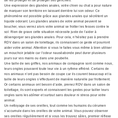
de les protéger et de protéger ses gencives.
Une expression des glandes anales, votre chien ou chat a pour nature
de marquer son territoire en laissant derrière lui son odeur. Ce
phénomène est possible grâce aux glandes anales qui sécrètent un
liquide odorant. Les glandes anales de votre animal peuvent se
boucher, vous verrez alors votre animal se frotter les fesses contre le
sol. Rien de grave cette situation nécessite juste de l’aider à
désengorger ses glandes anales. Pour cela, n’hésitez pas à prendre
RDV dans un salon de toilettage, ils connaissent ce geste et pourront
aider votre animal. Attention si vous le faites vous même à bien utiliser
un mouchoir jetable car l’odeur nauséabonde peut durer plusieurs
jours sur vos mains ou dans une poubelle.
Une taille de ses griffes, nos animaux de compagnie sont comme nous,
leurs ongles poussent toute leur vie à un rythme effréné. Certains de
nos animaux n’ont pas besoin de coupe car ils courent beaucoup et la
taille de leurs ongles s’effectuent de manière naturelle par frottement.
Or certains animaux ont besoin d’aide, prenez RDV dans un salon de
toilettage, ils sont experts et connaissent les gestes pour tailler leurs
ongles sans les abîmer et surtout sans douleur ni stress pour votre
animal.
Un nettoyage de ses oreilles, tout comme les humains du cérumen
s’accumule dans les oreilles de votre animal. Vous pouvez observer
ses oreilles régulièrement et si vous les trouvez sâles, premier réflexe