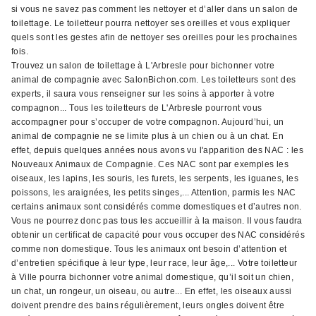
si vous ne savez pas comment les nettoyer et d’aller dans un salon de
toilettage. Le toiletteur pourra nettoyer ses oreilles et vous expliquer
quels sont les gestes afin de nettoyer ses oreilles pour les prochaines
fois.
Trouvez un salon de toilettage à L'Arbresle pour bichonner votre
animal de compagnie avec SalonBichon.com. Les toiletteurs sont des
experts, il saura vous renseigner sur les soins à apporter à votre
compagnon... Tous les toiletteurs de L'Arbresle pourront vous
accompagner pour s’occuper de votre compagnon. Aujourd’hui, un
animal de compagnie ne se limite plus à un chien ou à un chat. En
effet, depuis quelques années nous avons vu l'apparition des NAC : les
Nouveaux Animaux de Compagnie. Ces NAC sont par exemples les
oiseaux, les lapins, les souris, les furets, les serpents, les iguanes, les
poissons, les araignées, les petits singes,... Attention, parmis les NAC
certains animaux sont considérés comme domestiques et d’autres non.
Vous ne pourrez donc pas tous les accueillir à la maison. Il vous faudra
obtenir un certificat de capacité pour vous occuper des NAC considérés
comme non domestique. Tous les animaux ont besoin d’attention et
d’entretien spécifique à leur type, leur race, leur âge,... Votre toiletteur
à Ville pourra bichonner votre animal domestique, qu’il soit un chien,
un chat, un rongeur, un oiseau, ou autre... En effet, les oiseaux aussi
doivent prendre des bains régulièrement, leurs ongles doivent être