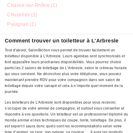
Chasse-sur-Rhône (1)
Chuzelles (1)
Pusignan (1)
Comment trouver un toiletteur à L'Arbresle
Tout d'abord, SalonBichon vous permet de trouver facilement un
toiletteur disponible à L'Arbresle. Leurs agendas sont synchronisés et
font apparaître leurs prochaines disponibilités. Vous pourrez choisir
parmi les 2 salons de toilettage de L'Arbresle, selon le créneau horaire
qui vous convient. Ne décrochez plus votre téléphone, vous pouvez
maintenant prendre RDV pour votre compagnon dans son salon de
toilettage depuis votre canapé et cela à n’importe quel moment de la
journée.
Les toiletteurs de L'Arbresle sont disponibles pour vous recevoir,
s’occuper de votre animal de compagnie, et surtout vous conseiller et
répondre à vos questions. Un toiletteur est un professionnel diplomé du
monde animal et des techniques de coupe, tonte, toilettage. De plus, il
est expert il saura donc quels sont les recommandations selon votre
type d’animal, sa race, son pelage, sa couleur, … Il aura les produits