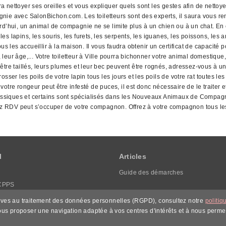
ra nettoyer ses oreilles et vous expliquer quels sont les gestes afin de nettoye
ie avec SalonBichon.com. Les toiletteurs sont des experts, il saura vous rens
hui, un animal de compagnie ne se limite plus à un chien ou à un chat. En e
ins, les souris, les furets, les serpents, les iguanes, les poissons, les ara
 les accueillir à la maison. Il vous faudra obtenir un certificat de capaci
 leur âge,... Votre toiletteur à Ville pourra bichonner votre animal domestique, 
re taillés, leurs plumes et leur bec peuvent être rognés, adressez-vous à un s
ser les poils de votre lapin tous les jours et les poils de votre rat toutes les
e votre rongeur peut être infesté de puces, il est donc nécessaire de le traiter
classiques et certains sont spécialisés dans les Nouveaux Animaux de Compag
nez RDV peut s’occuper de votre compagnon. Offrez à votre compagnon tous les 
l
Articles
Guide des démarches
CPPS
ons légales
tives au traitement des données personnelles (RGPD), consultez notre
politiq
que de confidentialité
ous proposer une navigation adaptée à vos centres d'intérêts et à nous permet