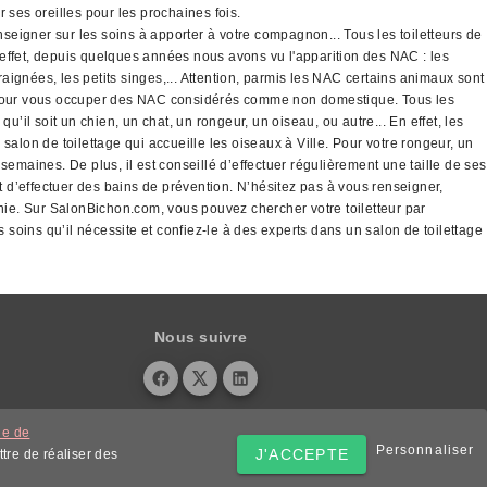
r ses oreilles pour les prochaines fois.
eigner sur les soins à apporter à votre compagnon... Tous les toiletteurs de
ffet, depuis quelques années nous avons vu l'apparition des NAC : les
ignées, les petits singes,... Attention, parmis les NAC certains animaux sont
té pour vous occuper des NAC considérés comme non domestique. Tous les
qu’il soit un chien, un chat, un rongeur, un oiseau, ou autre... En effet, les
alon de toilettage qui accueille les oiseaux à Ville. Pour votre rongeur, un
 semaines. De plus, il est conseillé d’effectuer régulièrement une taille de ses
 et d’effectuer des bains de prévention. N’hésitez pas à vous renseigner,
nie. Sur SalonBichon.com, vous pouvez chercher votre toiletteur par
soins qu’il nécessite et confiez-le à des experts dans un salon de toilettage
Nous suivre
ue de
Personnaliser
J'ACCEPTE
tre de réaliser des