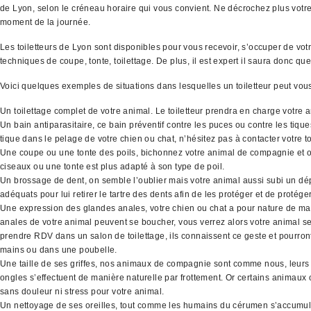
de Lyon, selon le créneau horaire qui vous convient. Ne décrochez plus vot
moment de la journée.
Les toiletteurs de Lyon sont disponibles pour vous recevoir, s’occuper de vo
techniques de coupe, tonte, toilettage. De plus, il est expert il saura donc q
Voici quelques exemples de situations dans lesquelles un toiletteur peut vo
Un toilettage complet de votre animal. Le toiletteur prendra en charge votre 
Un bain antiparasitaire, ce bain préventif contre les puces ou contre les tiq
tique dans le pelage de votre chien ou chat, n’hésitez pas à contacter votre to
Une coupe ou une tonte des poils, bichonnez votre animal de compagnie et off
ciseaux ou une tonte est plus adapté à son type de poil.
Un brossage de dent, on semble l’oublier mais votre animal aussi subi un dépô
adéquats pour lui retirer le tartre des dents afin de les protéger et de protége
Une expression des glandes anales, votre chien ou chat a pour nature de mar
anales de votre animal peuvent se boucher, vous verrez alors votre animal se f
prendre RDV dans un salon de toilettage, ils connaissent ce geste et pourront
mains ou dans une poubelle.
Une taille de ses griffes, nos animaux de compagnie sont comme nous, leurs o
ongles s’effectuent de manière naturelle par frottement. Or certains animaux o
sans douleur ni stress pour votre animal.
Un nettoyage de ses oreilles, tout comme les humains du cérumen s’accumule d