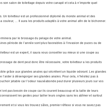
son salon de toilettage depuis votre canapé et cela à n’importe quel
ns. Un toiletteur est un professionnel diplomé du monde animal et des
a couleur, … Il aura les produits adaptés à votre animal afin de le bichonner.
 terminera par le brossage du pelage de votre animal.
taines période de l’année sont plus favorables à l’invasion de puces ou de
letteur est un expert, il saura vous conseiller au mieux si une coupe au
brossage de dent peut donc être nécessaire, votre toiletteur a les produits
sible grâce aux glandes anales qui sécrètent un liquide odorant. Les glandes
 de l’aider à désengorger ses glandes anales. Pour cela, n’hésitez pas à
mouchoir jetable car l’odeur nauséabonde peut durer plusieurs jours sur vos
’ont pas besoin de coupe car ils courent beaucoup et la taille de leurs
connaissent les gestes pour tailler leurs ongles sans les abîmer et surtout
ement et si vous les trouvez sâles, premier réflexe si vous ne savez pas