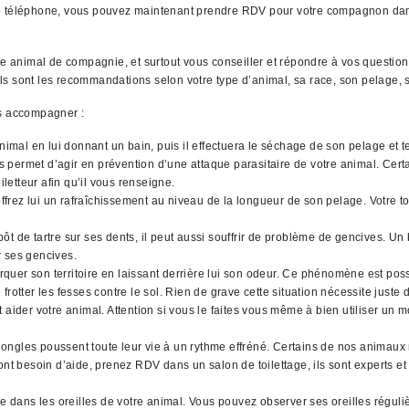
re téléphone, vous pouvez maintenant prendre RDV pour votre compagnon dans 
tre animal de compagnie, et surtout vous conseiller et répondre à vos questio
uels sont les recommandations selon votre type d’animal, sa race, son pelage, s
us accompagner :
animal en lui donnant un bain, puis il effectuera le séchage de son pelage et
ues permet d’agir en prévention d’une attaque parasitaire de votre animal. Cer
iletteur afin qu’il vous renseigne.
rez lui un rafraîchissement au niveau de la longueur de son pelage. Votre toi
t de tartre sur ses dents, il peut aussi souffrir de problème de gencives. Un 
r ses gencives.
quer son territoire en laissant derrière lui son odeur. Ce phénomène est pos
rotter les fesses contre le sol. Rien de grave cette situation nécessite juste
 aider votre animal. Attention si vous le faites vous même à bien utiliser un 
ngles poussent toute leur vie à un rythme effréné. Certains de nos animaux n
nt besoin d’aide, prenez RDV dans un salon de toilettage, ils sont experts et 
ans les oreilles de votre animal. Vous pouvez observer ses oreilles régulièr