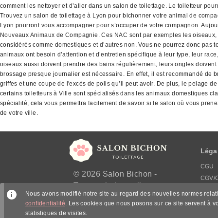
comment les nettoyer et d’aller dans un salon de toilettage. Le toiletteur pour
Trouvez un salon de toilettage à Lyon pour bichonner votre animal de compagn
Lyon pourront vous accompagner pour s’occuper de votre compagnon. Aujourd’
Nouveaux Animaux de Compagnie. Ces NAC sont par exemples les oiseaux, les lap
considérés comme domestiques et d’autres non. Vous ne pourrez donc pas tous
animaux ont besoin d’attention et d’entretien spécifique à leur type, leur race,
oiseaux aussi doivent prendre des bains régulièrement, leurs ongles doivent êt
brossage presque journalier est nécessaire. En effet, il est recommandé de bros
griffes et une coupe de l'excès de poils qu’il peut avoir. De plus, le pelage d
certains toiletteurs à Ville sont spécialisés dans les animaux domestiques 
spécialité, cela vous permettra facilement de savoir si le salon où vous pre
de votre ville.
Léga
CGU
© 2026 Salon Bichon -
CGV/
Trouvez le bon toiletteur
Menti
Nous avons modifié notre site au regard des nouvelles normes rela
partout en France.
Politi
confidentialité
. Les cookies que nous posons sur ce site servent à v
statistiques de visites.