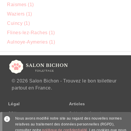
Raismes (1)
Waziers (1)
Cuincy (1)
Flines-lez-Raches (1)
Aulnoye-Aymeries (1)
© 2026 Salon Bichon - Trouvez le bon toiletteur
partout en France.
Légal
Articles
CGU
Guide des démarches
Nous avons modifié notre site au regard des nouvelles normes
CGV/CPPS
relatives au traitement des données personnelles (RGPD),
Mentions légales
consultez notre
politique de confidentialité
. Les cookies que nous