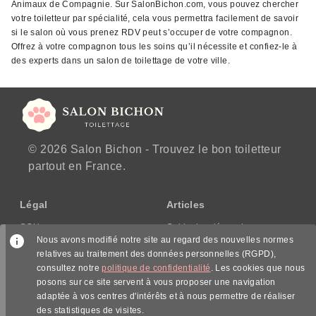
Animaux de Compagnie. Sur SalonBichon.com, vous pouvez chercher
votre toiletteur par spécialité, cela vous permettra facilement de savoir
si le salon où vous prenez RDV peut s’occuper de votre compagnon.
Offrez à votre compagnon tous les soins qu’il nécessite et confiez-le à
des experts dans un salon de toilettage de votre ville.
© 2026 Salon Bichon - Trouvez le bon toiletteur
partout en France.
Légal
Articles
CGU
Guide des démarches
Nous avons modifié notre site au regard des nouvelles normes
CGV/CPPS
relatives au traitement des données personnelles (RGPD),
Mentions légales
consultez notre
politique de confidentialité
. Les cookies que nous
Politique de confidentialité
posons sur ce site servent à vous proposer une navigation
adaptée à vos centres d'intérêts et à nous permettre de réaliser
Nous suivre
des statistiques de visites.