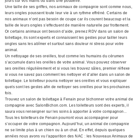
jours sur vos mains ou dans une poubelle.
Une taille de ses griffes, nos animaux de compagnie sont comme nous,
leurs ongles poussent toute leur vie à un rythme effréné. Certains de
nos animaux n’ont pas besoin de coupe car ils courent beaucoup et la
taille de leurs ongles s’effectuent de manière naturelle par frottement.
Or certains animaux ont besoin d’aide, prenez RDV dans un salon de
toilettage, ils sont experts et connaissent les gestes pour tailler leurs
ongles sans les abîmer et surtout sans douleur ni stress pour votre
animal.
Un nettoyage de ses oreilles, tout comme les humains du cérumen
s’accumule dans les oreilles de votre animal. Vous pouvez observer
ses oreilles régulièrement et si vous les trouvez sâles, premier réflexe
si vous ne savez pas comment les nettoyer et d’aller dans un salon de
toilettage. Le toiletteur pourra nettoyer ses oreilles et vous expliquer
quels sont les gestes afin de nettoyer ses oreilles pour les prochaines
fois.
Trouvez un salon de toilettage à Fenain pour bichonner votre animal de
compagnie avec SalonBichon.com. Les toiletteurs sont des experts, il
saura vous renseigner sur les soins à apporter à votre compagnon...
Tous les toiletteurs de Fenain pourront vous accompagner pour
s’occuper de votre compagnon. Aujourd’hui, un animal de compagnie
ne se limite plus à un chien ou à un chat. En effet, depuis quelques
années nous avons vu l'apparition des NAC : les Nouveaux Animaux de