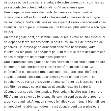
de puces ou de tique dans le pelage de votre chien ou chat, n’hésitez
pas à contacter votre toiletteur afin qu’il vous renseigne.
Une coupe ou une tonte des poils, bichonnez votre animal de
compagnie et offrez lui un rafraîchissement au niveau de la longueur
de son pelage. Votre toiletteur est un expert, il saura vous conseiller au
mieux si une coupe au ciseaux ou une tonte est plus adapté à son type
de poil.
Un brossage de dent, on semble l’oublier mais votre animal aussi subi
un dépôt de tartre sur ses dents, il peut aussi souffrir de problème de
gencives. Un brossage de dent peut donc être nécessaire, votre
toiletteur a les produits adéquats pour lui retirer le tartre des dents afin
de les protéger et de protéger ses gencives.
Une expression des glandes anales, votre chien ou chat a pour nature
de marquer son territoire en laissant derrière lui son odeur. Ce
phénomène est possible grâce aux glandes anales qui sécrètent un
liquide odorant. Les glandes anales de votre animal peuvent se
boucher, vous verrez alors votre animal se frotter les fesses contre le
sol. Rien de grave cette situation nécessite juste de l’aider à
désengorger ses glandes anales. Pour cela, n’hésitez pas à prendre
RDV dans un salon de toilettage, ils connaissent ce geste et pourront
aider votre animal. Attention si vous le faites vous même à bien utiliser
un mouchoir jetable car l’odeur nauséabonde peut durer plusieurs