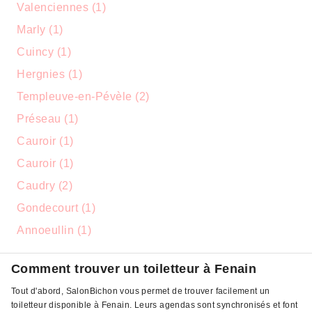
Valenciennes (1)
Marly (1)
Cuincy (1)
Hergnies (1)
Templeuve-en-Pévèle (2)
Préseau (1)
Cauroir (1)
Cauroir (1)
Caudry (2)
Gondecourt (1)
Annoeullin (1)
Comment trouver un toiletteur à Fenain
Tout d'abord, SalonBichon vous permet de trouver facilement un
toiletteur disponible à Fenain. Leurs agendas sont synchronisés et font