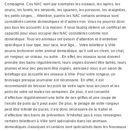
Compagnie. Ces NAC sont par exemples les oiseaux, les lapins, les
souris, les furets, les serpents, les iguanes, les poissons, les araignées,
les petits singes,... Attention, parmis les NAC certains animaux sont
considérés comme domestiques et d’autres non. Vous ne pourrez donc
pas tous les accueillir à la maison. Il vous faudra obtenir un certificat de
capacité pour vous occuper des NAC considérés comme non
domestique. Tous les animaux ont besoin d’attention et d’entretien
spécifique à leur type, leur race, leur âge,... Votre toiletteur à Ville
pourra bichonner votre animal domestique, qu’il soit un chien, un chat,
un rongeur, un oiseau, ou autre... En effet, les oiseaux aussi doivent
prendre des bains régulièrement, leurs ongles doivent être taillés, leurs
plumes et leur bec peuvent être rognés, adressez-vous à un salon de
toilettage qui accueille les oiseaux à Ville. Pour votre rongeur, un
brossage presque journalier est nécessaire. En effet, il est
recommandé de brosser les poils de votre lapin tous les jours et les
poils de votre rat toutes les semaines. De plus, il est conseillé
d’effectuer régulièrement une taille de ses griffes et une coupe de
l'excès de poils qu’il peut avoir. De plus, le pelage de votre rongeur
peut être infesté de puces, il est donc nécessaire de le traiter et
d’effectuer des bains de prévention. N’hésitez pas à vous renseigner,
certains toiletteurs à Ville sont spécialisés dans les animaux
domestiques classiques et certains sont spécialisés dans les Nouveaux