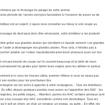
 terminera par le brossage du pelage de votre animal.
taines période de l’année sont plus favorables à l’invasion de puces ou de
letteur est un expert, il saura vous conseiller au mieux si une coupe au
brossage de dent peut donc être nécessaire, votre toiletteur a les produits
sible grâce aux glandes anales qui sécrètent un liquide odorant. Les glandes
 de l’aider à désengorger ses glandes anales. Pour cela, n’hésitez pas à
mouchoir jetable car l’odeur nauséabonde peut durer plusieurs jours sur vos
’ont pas besoin de coupe car ils courent beaucoup et la taille de leurs
connaissent les gestes pour tailler leurs ongles sans les abîmer et surtout
ement et si vous les trouvez sâles, premier réflexe si vous ne savez pas
r ses oreilles pour les prochaines fois.
nseigner sur les soins à apporter à votre compagnon... Tous les toiletteurs
 En effet, depuis quelques années nous avons vu l'apparition des NAC : les
ignées, les petits singes,... Attention, parmis les NAC certains animaux sont
té pour vous occuper des NAC considérés comme non domestique. Tous les
qu’il soit un chien, un chat, un rongeur, un oiseau, ou autre... En effet, les