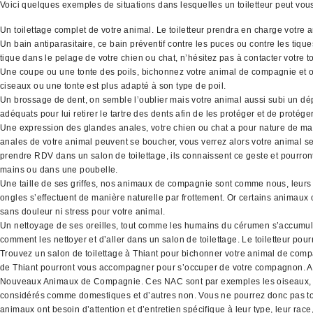
Voici quelques exemples de situations dans lesquelles un toiletteur peut vo
Un toilettage complet de votre animal. Le toiletteur prendra en charge votre 
Un bain antiparasitaire, ce bain préventif contre les puces ou contre les tiq
tique dans le pelage de votre chien ou chat, n’hésitez pas à contacter votre to
Une coupe ou une tonte des poils, bichonnez votre animal de compagnie et off
ciseaux ou une tonte est plus adapté à son type de poil.
Un brossage de dent, on semble l’oublier mais votre animal aussi subi un dépô
adéquats pour lui retirer le tartre des dents afin de les protéger et de protége
Une expression des glandes anales, votre chien ou chat a pour nature de mar
anales de votre animal peuvent se boucher, vous verrez alors votre animal se f
prendre RDV dans un salon de toilettage, ils connaissent ce geste et pourront
mains ou dans une poubelle.
Une taille de ses griffes, nos animaux de compagnie sont comme nous, leurs o
ongles s’effectuent de manière naturelle par frottement. Or certains animaux o
sans douleur ni stress pour votre animal.
Un nettoyage de ses oreilles, tout comme les humains du cérumen s’accumule d
comment les nettoyer et d’aller dans un salon de toilettage. Le toiletteur pour
Trouvez un salon de toilettage à Thiant pour bichonner votre animal de compa
de Thiant pourront vous accompagner pour s’occuper de votre compagnon. Auj
Nouveaux Animaux de Compagnie. Ces NAC sont par exemples les oiseaux, les lap
considérés comme domestiques et d’autres non. Vous ne pourrez donc pas tous
animaux ont besoin d’attention et d’entretien spécifique à leur type, leur race,