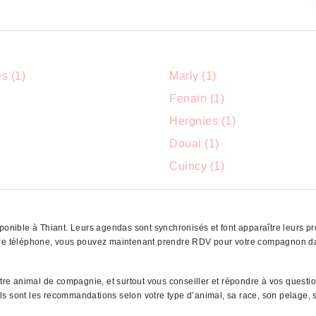
s (1)
Marly (1)
Fenain (1)
Hergnies (1)
Douai (1)
)
Cuincy (1)
ponible à Thiant. Leurs agendas sont synchronisés et font apparaître leurs pro
otre téléphone, vous pouvez maintenant prendre RDV pour votre compagnon dan
otre animal de compagnie, et surtout vous conseiller et répondre à vos questi
uels sont les recommandations selon votre type d’animal, sa race, son pelage, s