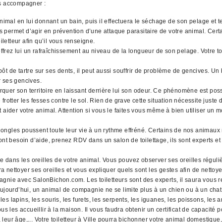
us accompagner :
animal en lui donnant un bain, puis il effectuera le séchage de son pelage et
ues permet d’agir en prévention d’une attaque parasitaire de votre animal. Cer
iletteur afin qu’il vous renseigne.
rez lui un rafraîchissement au niveau de la longueur de son pelage. Votre toi
t de tartre sur ses dents, il peut aussi souffrir de problème de gencives. Un 
r ses gencives.
quer son territoire en laissant derrière lui son odeur. Ce phénomène est pos
rotter les fesses contre le sol. Rien de grave cette situation nécessite juste
 aider votre animal. Attention si vous le faites vous même à bien utiliser un 
ngles poussent toute leur vie à un rythme effréné. Certains de nos animaux n
nt besoin d’aide, prenez RDV dans un salon de toilettage, ils sont experts et 
ans les oreilles de votre animal. Vous pouvez observer ses oreilles régulièr
ra nettoyer ses oreilles et vous expliquer quels sont les gestes afin de nettoye
gnie avec SalonBichon.com. Les toiletteurs sont des experts, il saura vous re
ourd’hui, un animal de compagnie ne se limite plus à un chien ou à un chat.
ins, les souris, les furets, les serpents, les iguanes, les poissons, les ara
 les accueillir à la maison. Il vous faudra obtenir un certificat de capaci
 leur âge,... Votre toiletteur à Ville pourra bichonner votre animal domestique, 