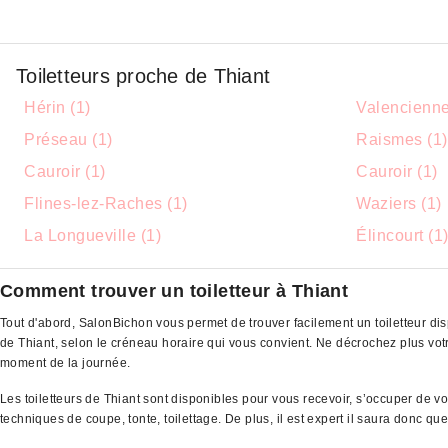
Toiletteurs proche de Thiant
Hérin (1)
Valencienne
Préseau (1)
Raismes (1)
Cauroir (1)
Cauroir (1)
Flines-lez-Raches (1)
Waziers (1)
La Longueville (1)
Élincourt (1
Comment trouver un toiletteur à Thiant
Tout d'abord, SalonBichon vous permet de trouver facilement un toiletteur dis
de Thiant, selon le créneau horaire qui vous convient. Ne décrochez plus v
moment de la journée.
Les toiletteurs de Thiant sont disponibles pour vous recevoir, s’occuper de v
techniques de coupe, tonte, toilettage. De plus, il est expert il saura donc q