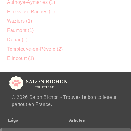
Aulnoye-Aymeries (1)
Flines-lez-Raches (1)
Waziers (1)
Faumont (1)
Douai (1)
Templeuve-en-Pévèle (2)
Élincourt (1)
© 2026 Salon Bichon - Trouvez le bon toiletteur
partout en France.
Légal
Articles
CGU
Guide des démarches