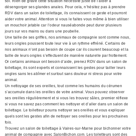
sol. Rien de grave cette situation nécessite juste de l’aider à
désengorger ses glandes anales. Pour cela, n’hésitez pas à prendre
RDV dans un salon de toilettage, ils connaissent ce geste et pourront
aider votre animal. Attention si vous le faites vous même à bien utiliser
un mouchoir jetable car l’odeur nauséabonde peut durer plusieurs
jours sur vos mains ou dans une poubelle.
Une taille de ses griffes, nos animaux de compagnie sont comme nous,
leurs ongles poussent toute leur vie à un rythme effréné. Certains de
nos animaux n’ont pas besoin de coupe car ils courent beaucoup et la
taille de leurs ongles s’effectuent de manière naturelle par frottement.
Or certains animaux ont besoin d’aide, prenez RDV dans un salon de
toilettage, ils sont experts et connaissent les gestes pour tailler leurs
ongles sans les abîmer et surtout sans douleur ni stress pour votre
animal.
Un nettoyage de ses oreilles, tout comme les humains du cérumen
s’accumule dans les oreilles de votre animal. Vous pouvez observer
ses oreilles régulièrement et si vous les trouvez sâles, premier réflexe
si vous ne savez pas comment les nettoyer et d’aller dans un salon de
toilettage. Le toiletteur pourra nettoyer ses oreilles et vous expliquer
quels sont les gestes afin de nettoyer ses oreilles pour les prochaines
fois.
Trouvez un salon de toilettage à Vaires-sur-Marne pour bichonner votre
animal de compagnie avec SalonBichon.com. Les toiletteurs sont des