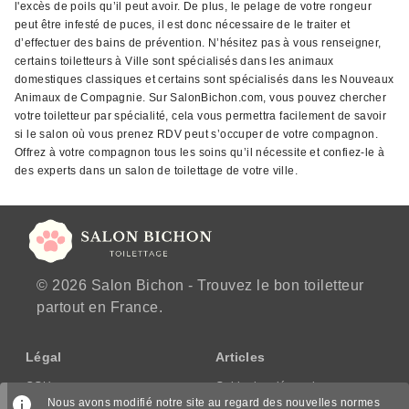
l'excès de poils qu’il peut avoir. De plus, le pelage de votre rongeur
peut être infesté de puces, il est donc nécessaire de le traiter et
d’effectuer des bains de prévention. N’hésitez pas à vous renseigner,
certains toiletteurs à Ville sont spécialisés dans les animaux
domestiques classiques et certains sont spécialisés dans les Nouveaux
Animaux de Compagnie. Sur SalonBichon.com, vous pouvez chercher
votre toiletteur par spécialité, cela vous permettra facilement de savoir
si le salon où vous prenez RDV peut s’occuper de votre compagnon.
Offrez à votre compagnon tous les soins qu’il nécessite et confiez-le à
des experts dans un salon de toilettage de votre ville.
© 2026 Salon Bichon - Trouvez le bon toiletteur
partout en France.
Légal
Articles
CGU
Guide des démarches
Nous avons modifié notre site au regard des nouvelles normes
CGV/CPPS