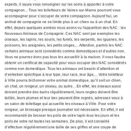
experts, il saura vous renseigner sur les soins à apporter à votre
compagnon... Tous les toiletteurs de Vaires-sur-Marne pourront vous
accompagner pour s’occuper de votre compagnon. Aujourd’hui, un
animal de compagnie ne se limite plus à un chien ou à un chat. En
effet, depuis quelques années nous avons vu l'apparition des NAC : les
Nouveaux Animaux de Compagnie. Ces NAC sont par exemples les
oiseaux, les lapins, les souris, les furets, les serpents, les iguanes, les
poissons, les araignées, les petits singes,... Attention, parmis les NAC
certains animaux sont considérés comme domestiques et d’autres non.
Vous ne pourrez donc pas tous les accueillir à la maison. Il vous faudra
obtenir un certificat de capacité pour vous occuper des NAC considérés
comme non domestique. Tous les animaux ont besoin d’attention et
d’entretien spécifique à leur type, leur race, leur âge,... Votre toiletteur
à Ville pourra bichonner votre animal domestique, qu’il soit un chien,
un chat, un rongeur, un oiseau, ou autre... En effet, les oiseaux aussi
doivent prendre des bains régulièrement, leurs ongles doivent être
taillés, leurs plumes et leur bec peuvent être rognés, adressez-vous à
un salon de toilettage qui accueille les oiseaux à Ville. Pour votre
rongeur, un brossage presque journalier est nécessaire. En effet, il est
recommandé de brosser les poils de votre lapin tous les jours et les
poils de votre rat toutes les semaines. De plus, il est conseillé
d’effectuer régulièrement une taille de ses griffes et une coupe de