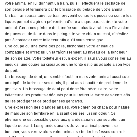
votre animal en lui donnant un bain, puis il effectuera le séchage de
son pelage et terminera par le brossage du pelage de votre animal.
Un bain antiparasitaire, ce bain préventif contre les puces ou contre les
tiques permet d’agir en prévention d’une attaque parasitaire de votre
animal. Certaines période de l’année sont plus favorables à l’invasion
de puces ou de tique dans le pelage de votre chien ou chat, n’hésitez
pas à contacter votre toiletteur afin qu’il vous renseigne.
Une coupe ou une tonte des poils, bichonnez votre animal de
compagnie et offrez lui un rafraîchissement au niveau de la longueur
de son pelage. Votre toiletteur est un expert, il saura vous conseiller au
mieux si une coupe au ciseaux ou une tonte est plus adapté à son type
de poil.
Un brossage de dent, on semble l’oublier mais votre animal aussi subi
un dépôt de tartre sur ses dents, il peut aussi souffrir de problème de
gencives. Un brossage de dent peut donc être nécessaire, votre
toiletteur a les produits adéquats pour lui retirer le tartre des dents afin
de les protéger et de protéger ses gencives.
Une expression des glandes anales, votre chien ou chat a pour nature
de marquer son territoire en laissant derrière lui son odeur. Ce
phénomène est possible grâce aux glandes anales qui sécrètent un
liquide odorant. Les glandes anales de votre animal peuvent se
boucher, vous verrez alors votre animal se frotter les fesses contre le