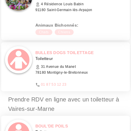
4 Résidence Louis Babin
91180 Saint-Germain-lès-Arpajon
Animaux Bichonnés:
Chats
Chiens
BULLES DOGS TOILETTAGE
Toiletteur
31 Avenue du Manet
78180 Montigny-le-Bretonneux
01 87 53 12 23
Prendre RDV en ligne avec un toiletteur
à
Vaires-sur-Marne
BOUL'DE POILS