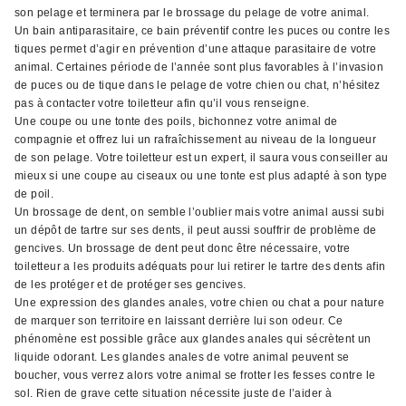
son pelage et terminera par le brossage du pelage de votre animal.
Un bain antiparasitaire, ce bain préventif contre les puces ou contre les
tiques permet d’agir en prévention d’une attaque parasitaire de votre
animal. Certaines période de l’année sont plus favorables à l’invasion
de puces ou de tique dans le pelage de votre chien ou chat, n’hésitez
pas à contacter votre toiletteur afin qu’il vous renseigne.
Une coupe ou une tonte des poils, bichonnez votre animal de
compagnie et offrez lui un rafraîchissement au niveau de la longueur
de son pelage. Votre toiletteur est un expert, il saura vous conseiller au
mieux si une coupe au ciseaux ou une tonte est plus adapté à son type
de poil.
Un brossage de dent, on semble l’oublier mais votre animal aussi subi
un dépôt de tartre sur ses dents, il peut aussi souffrir de problème de
gencives. Un brossage de dent peut donc être nécessaire, votre
toiletteur a les produits adéquats pour lui retirer le tartre des dents afin
de les protéger et de protéger ses gencives.
Une expression des glandes anales, votre chien ou chat a pour nature
de marquer son territoire en laissant derrière lui son odeur. Ce
phénomène est possible grâce aux glandes anales qui sécrètent un
liquide odorant. Les glandes anales de votre animal peuvent se
boucher, vous verrez alors votre animal se frotter les fesses contre le
sol. Rien de grave cette situation nécessite juste de l’aider à