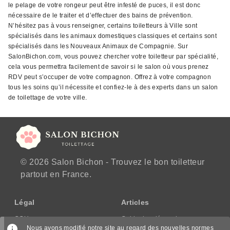
le pelage de votre rongeur peut être infesté de puces, il est donc
nécessaire de le traiter et d’effectuer des bains de prévention.
N’hésitez pas à vous renseigner, certains toiletteurs à Ville sont
spécialisés dans les animaux domestiques classiques et certains sont
spécialisés dans les Nouveaux Animaux de Compagnie. Sur
SalonBichon.com, vous pouvez chercher votre toiletteur par spécialité,
cela vous permettra facilement de savoir si le salon où vous prenez
RDV peut s’occuper de votre compagnon. Offrez à votre compagnon
tous les soins qu’il nécessite et confiez-le à des experts dans un salon
de toilettage de votre ville.
© 2026 Salon Bichon - Trouvez le bon toiletteur
partout en France.
Légal
Articles
CGU
Guide des démarches
Nous avons modifié notre site au regard des nouvelles normes