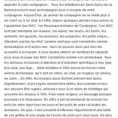
apporter à votre compagnon... Tous les toiletteurs de Saint-Salvy-de-la-
Balme pourront vous accompagner pour s’occuper de votre
compagnon. Aujourd’hui, un animal de compagnie ne se limite plus à
un chien ou à un chat. En effet, depuis quelques années nous avons vu
l'apparition des NAC : les Nouveaux Animaux de Compagnie. Ces NAC
sont par exemples les oiseaux, les lapins, les souris, les furets, les
serpents, les iguanes, les poissons, les araignées, les petits singes,...
Attention, parmis les NAC certains animaux sont considérés comme
domestiques et d’autres non. Vous ne pourrez donc pas tous les
accueillir à la maison. Il vous faudra obtenir un certificat de capacité
pour vous occuper des NAC considérés comme non domestique. Tous
les animaux ont besoin d’attention et d’entretien spécifique à leur type,
leur race, leur âge,... Votre toiletteur à Ville pourra bichonner votre
animal domestique, qu’il soit un chien, un chat, un rongeur, un oiseau,
ou autre... En effet, les oiseaux aussi doivent prendre des bains
régulièrement, leurs ongles doivent être taillés, leurs plumes et leur
bec peuvent être rognés, adressez-vous à un salon de toilettage qui
accueille les oiseaux à Ville. Pour votre rongeur, un brossage presque
journalier est nécessaire. En effet, il est recommandé de brosser les
poils de votre lapin tous les jours et les poils de votre rat toutes les
semaines. De plus, il est conseillé d’effectuer régulièrement une taille
de ses griffes et une coupe de l'excès de poils qu’il peut avoir. De plus,