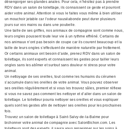
désengorger ses glandes anales. Pour cela, n’hésitez pas à prendre
RDV dans un salon de toilettage, ils connaissent ce geste et pourront
aider votre animal. Attention si vous le faites vous même à bien utiliser
un mouchoir jetable car l’odeur nauséabonde peut durer plusieurs
jours sur vos mains ou dans une poubelle.
Une taille de ses griffes, nos animaux de compagnie sont comme nous,
leurs ongles poussent toute leur vie à un rythme effréné. Certains de
nos animaux n’ont pas besoin de coupe car ils courent beaucoup et la
taille de leurs ongles s’effectuent de manière naturelle par frottement.
Or certains animaux ont besoin d’aide, prenez RDV dans un salon de
toilettage, ils sont experts et connaissent les gestes pour tailler leurs
ongles sans les abîmer et surtout sans douleur ni stress pour votre
animal.
Un nettoyage de ses oreilles, tout comme les humains du cérumen
s’accumule dans les oreilles de votre animal. Vous pouvez observer
ses oreilles régulièrement et si vous les trouvez sâles, premier réflexe
si vous ne savez pas comment les nettoyer et d’aller dans un salon de
toilettage. Le toiletteur pourra nettoyer ses oreilles et vous expliquer
quels sont les gestes afin de nettoyer ses oreilles pour les prochaines
fois.
Trouvez un salon de toilettage à Saint-Salvy-de-la-Balme pour
bichonner votre animal de compagnie avec SalonBichon.com. Les
toiletteurs sont des experts, il saura vous renseigner sur les soins à