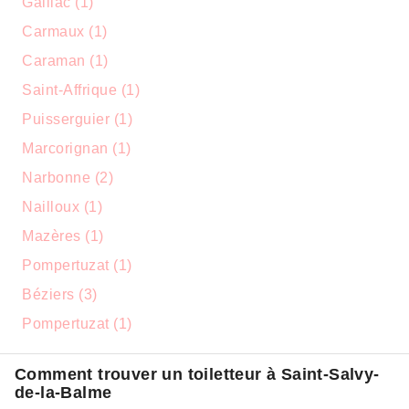
Gaillac (1)
Carmaux (1)
Caraman (1)
Saint-Affrique (1)
Puisserguier (1)
Marcorignan (1)
Narbonne (2)
Nailloux (1)
Mazères (1)
Pompertuzat (1)
Béziers (3)
Pompertuzat (1)
Comment trouver un toiletteur à Saint-Salvy-
de-la-Balme