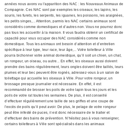
années nous avons vu l'apparition des NAC : les Nouveaux Animaux de
Compagnie. Ces NAC sont par exemples les oiseaux, les lapins, les
souris, les furets, les serpents, les iguanes, les poissons, les araignées,
les petits singes,... Attention, parmis les NAC certains animaux sont
considérés comme domestiques et d’autres non. Vous ne pourrez donc
pas tous les accueillir à la maison. Il vous faudra obtenir un certificat de
capacité pour vous occuper des NAC considérés comme non
domestique. Tous les animaux ont besoin d’attention et d’entretien
spécifique à leur type, leur race, leur âge,... Votre toiletteur à Ville
pourra bichonner votre animal domestique, qu’il soit un chien, un chat,
un rongeur, un oiseau, ou autre... En effet, les oiseaux aussi doivent
prendre des bains régulièrement, leurs ongles doivent être taillés, leurs
plumes et leur bec peuvent être rognés, adressez-vous à un salon de
toilettage qui accueille les oiseaux à Ville. Pour votre rongeur, un
brossage presque journalier est nécessaire. En effet, il est
recommandé de brosser les poils de votre lapin tous les jours et les
poils de votre rat toutes les semaines. De plus, il est conseillé
d’effectuer régulièrement une taille de ses griffes et une coupe de
l'excès de poils qu’il peut avoir. De plus, le pelage de votre rongeur
peut être infesté de puces, il est donc nécessaire de le traiter et
d’effectuer des bains de prévention. N’hésitez pas à vous renseigner,
certains toiletteurs à Ville sont spécialisés dans les animaux