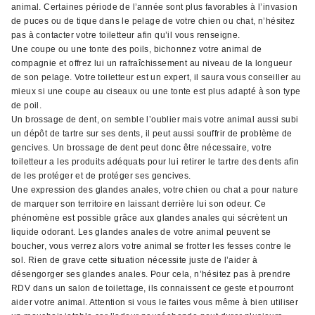
animal. Certaines période de l’année sont plus favorables à l’invasion
de puces ou de tique dans le pelage de votre chien ou chat, n’hésitez
pas à contacter votre toiletteur afin qu’il vous renseigne.
Une coupe ou une tonte des poils, bichonnez votre animal de
compagnie et offrez lui un rafraîchissement au niveau de la longueur
de son pelage. Votre toiletteur est un expert, il saura vous conseiller au
mieux si une coupe au ciseaux ou une tonte est plus adapté à son type
de poil.
Un brossage de dent, on semble l’oublier mais votre animal aussi subi
un dépôt de tartre sur ses dents, il peut aussi souffrir de problème de
gencives. Un brossage de dent peut donc être nécessaire, votre
toiletteur a les produits adéquats pour lui retirer le tartre des dents afin
de les protéger et de protéger ses gencives.
Une expression des glandes anales, votre chien ou chat a pour nature
de marquer son territoire en laissant derrière lui son odeur. Ce
phénomène est possible grâce aux glandes anales qui sécrètent un
liquide odorant. Les glandes anales de votre animal peuvent se
boucher, vous verrez alors votre animal se frotter les fesses contre le
sol. Rien de grave cette situation nécessite juste de l’aider à
désengorger ses glandes anales. Pour cela, n’hésitez pas à prendre
RDV dans un salon de toilettage, ils connaissent ce geste et pourront
aider votre animal. Attention si vous le faites vous même à bien utiliser