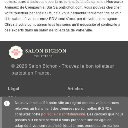
domestiques classiques et certains sont spécialisés dans les Nouveaux
Animaux de Compagnie. Sur SalonBichon.com, vous pouvez chercher
votre toiletteur par spécialité, cela vous permettra facilement de savoir
si le salon où vous prenez RDV peut s’occuper de votre compagnon.
Offrez à votre compagnon tous les soins qu’il nécessite et confiez-le à
des experts dans un salon de toilettage de votre ville.
© 2026 Salon Bichon - Trouvez le bon toiletteur
partout en France.
Légal
Articles
CGU
Guide des démarches
Nous avons modifié notre site au regard des nouvelles normes
CGV/CPPS
relatives au traitement des données personnelles (RGPD),
Mentions légales
consultez notre
politique de confidentialité
. Les cookies que nous
Politique de confidentialité
posons sur ce site servent à vous proposer une navigation
adaptée à vos centres d'intérêts et à nous permettre de réaliser