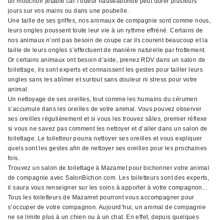
un mouchoir jetable car l’odeur nauséabonde peut durer plusieurs
jours sur vos mains ou dans une poubelle.
Une taille de ses griffes, nos animaux de compagnie sont comme nous,
leurs ongles poussent toute leur vie à un rythme effréné. Certains de
nos animaux n’ont pas besoin de coupe car ils courent beaucoup et la
taille de leurs ongles s’effectuent de manière naturelle par frottement.
Or certains animaux ont besoin d’aide, prenez RDV dans un salon de
toilettage, ils sont experts et connaissent les gestes pour tailler leurs
ongles sans les abîmer et surtout sans douleur ni stress pour votre
animal.
Un nettoyage de ses oreilles, tout comme les humains du cérumen
s’accumule dans les oreilles de votre animal. Vous pouvez observer
ses oreilles régulièrement et si vous les trouvez sâles, premier réflexe
si vous ne savez pas comment les nettoyer et d’aller dans un salon de
toilettage. Le toiletteur pourra nettoyer ses oreilles et vous expliquer
quels sont les gestes afin de nettoyer ses oreilles pour les prochaines
fois.
Trouvez un salon de toilettage à Mazamet pour bichonner votre animal
de compagnie avec SalonBichon.com. Les toiletteurs sont des experts,
il saura vous renseigner sur les soins à apporter à votre compagnon...
Tous les toiletteurs de Mazamet pourront vous accompagner pour
s’occuper de votre compagnon. Aujourd’hui, un animal de compagnie
ne se limite plus à un chien ou à un chat. En effet, depuis quelques