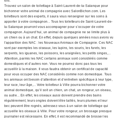
fois.
Trouvez un salon de toilettage à Saint-Laurent-de-la-Salanque pour
bichonner votre animal de compagnie avec SalonBichon.com. Les
toiletteurs sont des experts, il saura vous renseigner sur les soins à
apporter à votre compagnon... Tous les toiletteurs de Saint-Laurent-de-
la-Salanque pourront vous accompagner pour s’occuper de votre
compagnon. Aujourd’hui, un animal de compagnie ne se limite plus à
un chien ou à un chat. En effet, depuis quelques années nous avons vu
l'apparition des NAC : les Nouveaux Animaux de Compagnie. Ces NAC
sont par exemples les oiseaux, les lapins, les souris, les furets, les
serpents, les iguanes, les poissons, les araignées, les petits singes,...
Attention, parmis les NAC certains animaux sont considérés comme
domestiques et d’autres non. Vous ne pourrez donc pas tous les
accueillir à la maison. Il vous faudra obtenir un certificat de capacité
pour vous occuper des NAC considérés comme non domestique. Tous
les animaux ont besoin d’attention et d’entretien spécifique à leur type,
leur race, leur âge,... Votre toiletteur à Ville pourra bichonner votre
animal domestique, qu’il soit un chien, un chat, un rongeur, un oiseau,
ou autre... En effet, les oiseaux aussi doivent prendre des bains
régulièrement, leurs ongles doivent être taillés, leurs plumes et leur
bec peuvent être rognés, adressez-vous à un salon de toilettage qui
accueille les oiseaux à Ville. Pour votre rongeur, un brossage presque
journalier est nécessaire. En effet, il est recommandé de brosser les