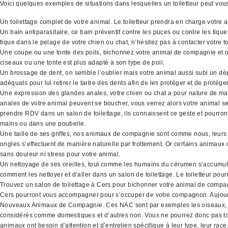
Voici quelques exemples de situations dans lesquelles un toiletteur peut vo
Un toilettage complet de votre animal. Le toiletteur prendra en charge votre 
Un bain antiparasitaire, ce bain préventif contre les puces ou contre les tiq
tique dans le pelage de votre chien ou chat, n’hésitez pas à contacter votre to
Une coupe ou une tonte des poils, bichonnez votre animal de compagnie et off
ciseaux ou une tonte est plus adapté à son type de poil.
Un brossage de dent, on semble l’oublier mais votre animal aussi subi un dépô
adéquats pour lui retirer le tartre des dents afin de les protéger et de protége
Une expression des glandes anales, votre chien ou chat a pour nature de mar
anales de votre animal peuvent se boucher, vous verrez alors votre animal se f
prendre RDV dans un salon de toilettage, ils connaissent ce geste et pourront
mains ou dans une poubelle.
Une taille de ses griffes, nos animaux de compagnie sont comme nous, leurs o
ongles s’effectuent de manière naturelle par frottement. Or certains animaux o
sans douleur ni stress pour votre animal.
Un nettoyage de ses oreilles, tout comme les humains du cérumen s’accumule d
comment les nettoyer et d’aller dans un salon de toilettage. Le toiletteur pour
Trouvez un salon de toilettage à Cers pour bichonner votre animal de compagn
Cers pourront vous accompagner pour s’occuper de votre compagnon. Aujourd’
Nouveaux Animaux de Compagnie. Ces NAC sont par exemples les oiseaux, les lap
considérés comme domestiques et d’autres non. Vous ne pourrez donc pas tous
animaux ont besoin d’attention et d’entretien spécifique à leur type, leur race,