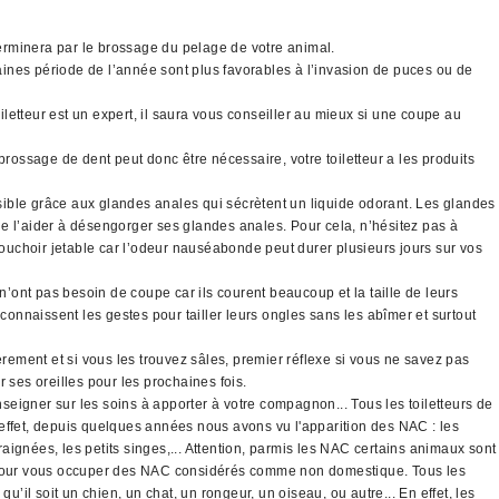
 terminera par le brossage du pelage de votre animal.
taines période de l’année sont plus favorables à l’invasion de puces ou de
letteur est un expert, il saura vous conseiller au mieux si une coupe au
brossage de dent peut donc être nécessaire, votre toiletteur a les produits
sible grâce aux glandes anales qui sécrètent un liquide odorant. Les glandes
 de l’aider à désengorger ses glandes anales. Pour cela, n’hésitez pas à
mouchoir jetable car l’odeur nauséabonde peut durer plusieurs jours sur vos
’ont pas besoin de coupe car ils courent beaucoup et la taille de leurs
connaissent les gestes pour tailler leurs ongles sans les abîmer et surtout
ement et si vous les trouvez sâles, premier réflexe si vous ne savez pas
r ses oreilles pour les prochaines fois.
eigner sur les soins à apporter à votre compagnon... Tous les toiletteurs de
ffet, depuis quelques années nous avons vu l'apparition des NAC : les
ignées, les petits singes,... Attention, parmis les NAC certains animaux sont
té pour vous occuper des NAC considérés comme non domestique. Tous les
qu’il soit un chien, un chat, un rongeur, un oiseau, ou autre... En effet, les