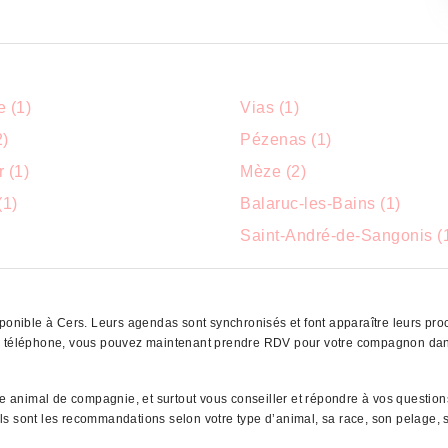
e (1)
Vias (1)
2)
Pézenas (1)
 (1)
Mèze (2)
(1)
Balaruc-les-Bains (1)
Saint-André-de-Sangonis (
ponible à Cers. Leurs agendas sont synchronisés et font apparaître leurs proc
re téléphone, vous pouvez maintenant prendre RDV pour votre compagnon dans 
tre animal de compagnie, et surtout vous conseiller et répondre à vos questio
uels sont les recommandations selon votre type d’animal, sa race, son pelage, s