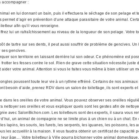
us accompagner :
animal en lui donnant un bain, puis il effectuera le séchage de son pelage et
ues permet d’agir en prévention d’une attaque parasitaire de votre animal. Cer
iletteur afin qu’il vous renseigne.
rez lui un rafraîchissement au niveau de la longueur de son pelage. Votre toi
t de tartre sur ses dents, il peut aussi souffrir de problème de gencives. Un 
r ses gencives.
quer son territoire en laissant derrière lui son odeur. Ce phénomène est pos
rotter les fesses contre le sol. Rien de grave cette situation nécessite juste
 aider votre animal. Attention si vous le faites vous même à bien utiliser un 
ngles poussent toute leur vie à un rythme effréné. Certains de nos animaux n
nt besoin d’aide, prenez RDV dans un salon de toilettage, ils sont experts et 
ans les oreilles de votre animal. Vous pouvez observer ses oreilles régulièr
ra nettoyer ses oreilles et vous expliquer quels sont les gestes afin de nettoye
ie avec SalonBichon.com. Les toiletteurs sont des experts, il saura vous rens
hui, un animal de compagnie ne se limite plus à un chien ou à un chat. En e
ins, les souris, les furets, les serpents, les iguanes, les poissons, les ara
 les accueillir à la maison. Il vous faudra obtenir un certificat de capaci
 leur âge,... Votre toiletteur à Ville pourra bichonner votre animal domestique, 