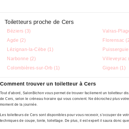
Toiletteurs proche de Cers
Béziers (3)
Valras-Plag
Agde (2)
Florensac (
Lézignan-la-Cèbe (1)
Puisserguier
Narbonne (2)
Villeveyrac 
Colombières-sur-Orb (1)
Gigean (1)
Comment trouver un toiletteur à Cers
Tout d'abord, SalonBichon vous permet de trouver facilement un toiletteur dis
de Cers, selon le créneau horaire qui vous convient. Ne décrochez plus vot
moment de la journée.
Les toiletteurs de Cers sont disponibles pour vous recevoir, s’occuper de vo
techniques de coupe, tonte, toilettage. De plus, il est expert il saura donc q