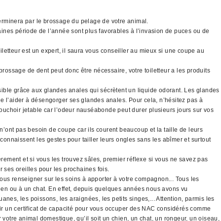
 terminera par le brossage du pelage de votre animal.
taines période de l’année sont plus favorables à l’invasion de puces ou de
letteur est un expert, il saura vous conseiller au mieux si une coupe au
brossage de dent peut donc être nécessaire, votre toiletteur a les produits
sible grâce aux glandes anales qui sécrètent un liquide odorant. Les glandes
 de l’aider à désengorger ses glandes anales. Pour cela, n’hésitez pas à
mouchoir jetable car l’odeur nauséabonde peut durer plusieurs jours sur vos
’ont pas besoin de coupe car ils courent beaucoup et la taille de leurs
connaissent les gestes pour tailler leurs ongles sans les abîmer et surtout
ement et si vous les trouvez sâles, premier réflexe si vous ne savez pas
r ses oreilles pour les prochaines fois.
ous renseigner sur les soins à apporter à votre compagnon... Tous les
ien ou à un chat. En effet, depuis quelques années nous avons vu
es, les poissons, les araignées, les petits singes,... Attention, parmis les
nir un certificat de capacité pour vous occuper des NAC considérés comme
er votre animal domestique, qu’il soit un chien, un chat, un rongeur, un oiseau,