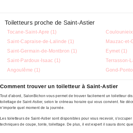
Toiletteurs proche de Saint-Astier
Tocane-Saint-Apre (1)
Coulounieix
Saint-Capraise-de-Lalinde (1)
Mauzac-et-G
Saint-Germain-de-Montbron (1)
Eymet (1)
Saint-Pardoux-Isaac (1)
Terrasson-La
Angoulême (1)
Gond-Pontou
Comment trouver un toiletteur à Saint-Astier
Tout d'abord, SalonBichon vous permet de trouver facilement un toiletteur dis
toilettage de Saint-Astier, selon le créneau horaire qui vous convient. Ne 
n’importe quel moment de la journée.
Les toiletteurs de Saint-Astier sont disponibles pour vous recevoir, s’occupe
techniques de coupe, tonte, toilettage. De plus, il est expert il saura donc q