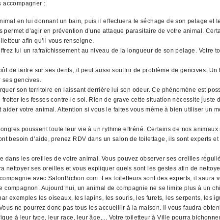
us accompagner :
animal en lui donnant un bain, puis il effectuera le séchage de son pelage et
ues permet d’agir en prévention d’une attaque parasitaire de votre animal. Cer
iletteur afin qu’il vous renseigne.
rez lui un rafraîchissement au niveau de la longueur de son pelage. Votre toi
t de tartre sur ses dents, il peut aussi souffrir de problème de gencives. Un 
r ses gencives.
quer son territoire en laissant derrière lui son odeur. Ce phénomène est pos
rotter les fesses contre le sol. Rien de grave cette situation nécessite juste
 aider votre animal. Attention si vous le faites vous même à bien utiliser un 
ngles poussent toute leur vie à un rythme effréné. Certains de nos animaux n
nt besoin d’aide, prenez RDV dans un salon de toilettage, ils sont experts et 
ans les oreilles de votre animal. Vous pouvez observer ses oreilles régulièr
ra nettoyer ses oreilles et vous expliquer quels sont les gestes afin de nettoye
 compagnie avec SalonBichon.com. Les toiletteurs sont des experts, il saura v
re compagnon. Aujourd’hui, un animal de compagnie ne se limite plus à un ch
mples les oiseaux, les lapins, les souris, les furets, les serpents, les iguan
us ne pourrez donc pas tous les accueillir à la maison. Il vous faudra obte
ue à leur type, leur race, leur âge,... Votre toiletteur à Ville pourra bichonn