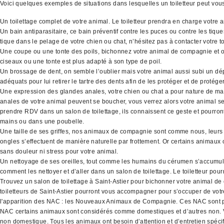
Voici quelques exemples de situations dans lesquelles un toiletteur peut vo
Un toilettage complet de votre animal. Le toiletteur prendra en charge votre 
Un bain antiparasitaire, ce bain préventif contre les puces ou contre les tiq
tique dans le pelage de votre chien ou chat, n’hésitez pas à contacter votre to
Une coupe ou une tonte des poils, bichonnez votre animal de compagnie et off
ciseaux ou une tonte est plus adapté à son type de poil.
Un brossage de dent, on semble l’oublier mais votre animal aussi subi un dépô
adéquats pour lui retirer le tartre des dents afin de les protéger et de protége
Une expression des glandes anales, votre chien ou chat a pour nature de mar
anales de votre animal peuvent se boucher, vous verrez alors votre animal se f
prendre RDV dans un salon de toilettage, ils connaissent ce geste et pourront
mains ou dans une poubelle.
Une taille de ses griffes, nos animaux de compagnie sont comme nous, leurs o
ongles s’effectuent de manière naturelle par frottement. Or certains animaux o
sans douleur ni stress pour votre animal.
Un nettoyage de ses oreilles, tout comme les humains du cérumen s’accumule d
comment les nettoyer et d’aller dans un salon de toilettage. Le toiletteur pour
Trouvez un salon de toilettage à Saint-Astier pour bichonner votre animal de
toiletteurs de Saint-Astier pourront vous accompagner pour s’occuper de vot
l'apparition des NAC : les Nouveaux Animaux de Compagnie. Ces NAC sont par exe
NAC certains animaux sont considérés comme domestiques et d’autres non. Vo
non domestique. Tous les animaux ont besoin d’attention et d’entretien spécifiq