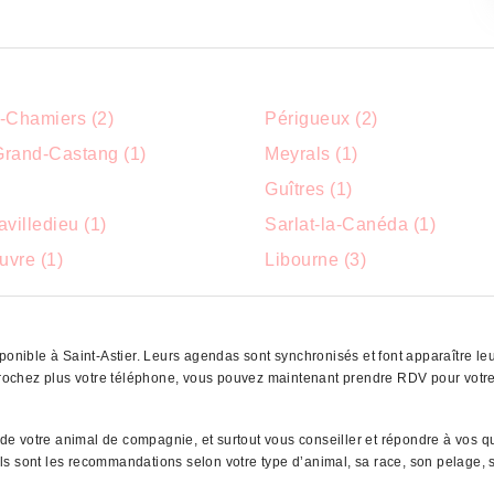
-Chamiers (2)
Périgueux (2)
rand-Castang (1)
Meyrals (1)
Guîtres (1)
villedieu (1)
Sarlat-la-Canéda (1)
vre (1)
Libourne (3)
ponible à Saint-Astier. Leurs agendas sont synchronisés et font apparaître leu
décrochez plus votre téléphone, vous pouvez maintenant prendre RDV pour vot
r de votre animal de compagnie, et surtout vous conseiller et répondre à vos 
uels sont les recommandations selon votre type d’animal, sa race, son pelage, s