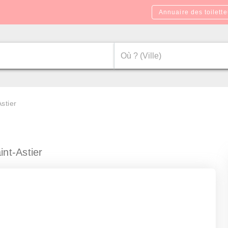
Annuaire des toilette
Astier
int-Astier