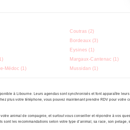
Coutras (2)
Bordeaux (3)
Eysines (1)
1)
Margaux-Cantenac (1)
e-Médoc (1)
Mussidan (1)
ponible à Libourne. Leurs agendas sont synchronisés et font apparaître leurs 
rochez plus votre téléphone, vous pouvez maintenant prendre RDV pour votre 
e votre animal de compagnie, et surtout vous conseiller et répondre à vos que
uels sont les recommandations selon votre type d’animal, sa race, son pelage, s