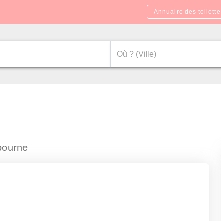
Annuaire des toilette
e
bourne