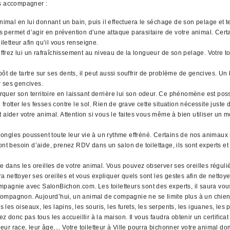
us accompagner :
animal en lui donnant un bain, puis il effectuera le séchage de son pelage et
ues permet d’agir en prévention d’une attaque parasitaire de votre animal. Cer
iletteur afin qu’il vous renseigne.
rez lui un rafraîchissement au niveau de la longueur de son pelage. Votre toi
t de tartre sur ses dents, il peut aussi souffrir de problème de gencives. Un 
r ses gencives.
quer son territoire en laissant derrière lui son odeur. Ce phénomène est pos
rotter les fesses contre le sol. Rien de grave cette situation nécessite juste
 aider votre animal. Attention si vous le faites vous même à bien utiliser un 
ngles poussent toute leur vie à un rythme effréné. Certains de nos animaux n
nt besoin d’aide, prenez RDV dans un salon de toilettage, ils sont experts et 
ans les oreilles de votre animal. Vous pouvez observer ses oreilles régulièr
ra nettoyer ses oreilles et vous expliquer quels sont les gestes afin de nettoye
pagnie avec SalonBichon.com. Les toiletteurs sont des experts, il saura vous
ompagnon. Aujourd’hui, un animal de compagnie ne se limite plus à un chien 
seaux, les lapins, les souris, les furets, les serpents, les iguanes, les poi
 donc pas tous les accueillir à la maison. Il vous faudra obtenir un certif
eur race, leur âge,... Votre toiletteur à Ville pourra bichonner votre animal do