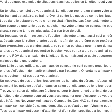
Voici quelques exemples de situations dans lesquelles un toiletteur peut vo
Un toilettage complet de votre animal. Le toiletteur prendra en charge votre 
Un bain antiparasitaire, ce bain préventif contre les puces ou contre les tiq
tique dans le pelage de votre chien ou chat, n’hésitez pas à contacter votre to
Une coupe ou une tonte des poils, bichonnez votre animal de compagnie et off
ciseaux ou une tonte est plus adapté à son type de poil.
Un brossage de dent, on semble l’oublier mais votre animal aussi subi un dépô
adéquats pour lui retirer le tartre des dents afin de les protéger et de protége
Une expression des glandes anales, votre chien ou chat a pour nature de mar
anales de votre animal peuvent se boucher, vous verrez alors votre animal se f
prendre RDV dans un salon de toilettage, ils connaissent ce geste et pourront
mains ou dans une poubelle.
Une taille de ses griffes, nos animaux de compagnie sont comme nous, leurs o
ongles s’effectuent de manière naturelle par frottement. Or certains animaux o
sans douleur ni stress pour votre animal.
Un nettoyage de ses oreilles, tout comme les humains du cérumen s’accumule d
comment les nettoyer et d’aller dans un salon de toilettage. Le toiletteur pour
Trouvez un salon de toilettage à Libourne pour bichonner votre animal de com
toiletteurs de Libourne pourront vous accompagner pour s’occuper de votre c
des NAC : les Nouveaux Animaux de Compagnie. Ces NAC sont par exemples les oi
animaux sont considérés comme domestiques et d’autres non. Vous ne pourrez
Tous les animaux ont besoin d’attention et d’entretien spécifique à leur type, l