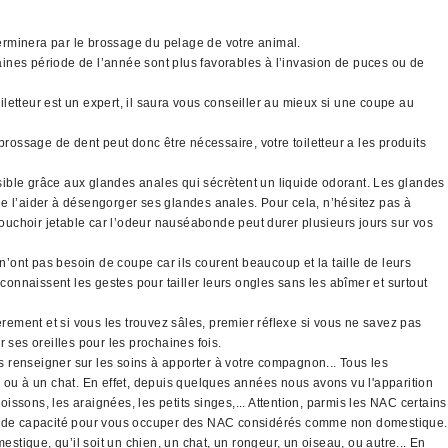
 terminera par le brossage du pelage de votre animal.
taines période de l’année sont plus favorables à l’invasion de puces ou de
letteur est un expert, il saura vous conseiller au mieux si une coupe au
brossage de dent peut donc être nécessaire, votre toiletteur a les produits
sible grâce aux glandes anales qui sécrètent un liquide odorant. Les glandes
 de l’aider à désengorger ses glandes anales. Pour cela, n’hésitez pas à
mouchoir jetable car l’odeur nauséabonde peut durer plusieurs jours sur vos
’ont pas besoin de coupe car ils courent beaucoup et la taille de leurs
connaissent les gestes pour tailler leurs ongles sans les abîmer et surtout
ement et si vous les trouvez sâles, premier réflexe si vous ne savez pas
r ses oreilles pour les prochaines fois.
 renseigner sur les soins à apporter à votre compagnon... Tous les
ou à un chat. En effet, depuis quelques années nous avons vu l'apparition
ssons, les araignées, les petits singes,... Attention, parmis les NAC certains
icat de capacité pour vous occuper des NAC considérés comme non domestique.
mestique, qu’il soit un chien, un chat, un rongeur, un oiseau, ou autre... En