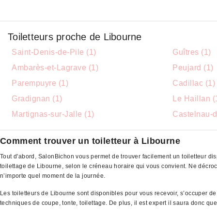
Toiletteurs proche de Libourne
Saint-Denis-de-Pile (1)
Guîtres (1)
Ambarès-et-Lagrave (1)
Peujard (1)
Parempuyre (1)
Cadillac (1)
Gradignan (1)
Le Haillan (
Martignas-sur-Jalle (1)
Castelnau-d
Comment trouver un toiletteur à Libourne
Tout d'abord, SalonBichon vous permet de trouver facilement un toiletteur dis
toilettage de Libourne, selon le créneau horaire qui vous convient. Ne déc
n’importe quel moment de la journée.
Les toiletteurs de Libourne sont disponibles pour vous recevoir, s’occuper d
techniques de coupe, tonte, toilettage. De plus, il est expert il saura donc q