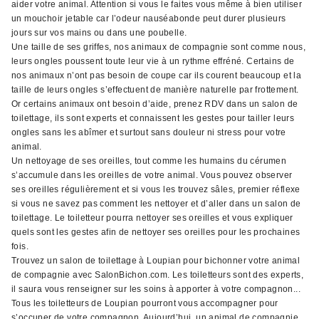
aider votre animal. Attention si vous le faites vous même à bien utiliser
un mouchoir jetable car l’odeur nauséabonde peut durer plusieurs
jours sur vos mains ou dans une poubelle.
Une taille de ses griffes, nos animaux de compagnie sont comme nous,
leurs ongles poussent toute leur vie à un rythme effréné. Certains de
nos animaux n’ont pas besoin de coupe car ils courent beaucoup et la
taille de leurs ongles s’effectuent de manière naturelle par frottement.
Or certains animaux ont besoin d’aide, prenez RDV dans un salon de
toilettage, ils sont experts et connaissent les gestes pour tailler leurs
ongles sans les abîmer et surtout sans douleur ni stress pour votre
animal.
Un nettoyage de ses oreilles, tout comme les humains du cérumen
s’accumule dans les oreilles de votre animal. Vous pouvez observer
ses oreilles régulièrement et si vous les trouvez sâles, premier réflexe
si vous ne savez pas comment les nettoyer et d’aller dans un salon de
toilettage. Le toiletteur pourra nettoyer ses oreilles et vous expliquer
quels sont les gestes afin de nettoyer ses oreilles pour les prochaines
fois.
Trouvez un salon de toilettage à Loupian pour bichonner votre animal
de compagnie avec SalonBichon.com. Les toiletteurs sont des experts,
il saura vous renseigner sur les soins à apporter à votre compagnon...
Tous les toiletteurs de Loupian pourront vous accompagner pour
s’occuper de votre compagnon. Aujourd’hui, un animal de compagnie