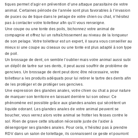
tiques permet d’agir en prévention d’une attaque parasitaire de votre
animal. Certaines période de l’année sont plus favorables à l’invasion
de puces ou de tique dans le pelage de votre chien ou chat, n’hésitez
pas à contacter votre toiletteur afin qu’il vous renseigne.
Une coupe ou une tonte des poils, bichonnez votre animal de
compagnie et offrez lui un rafraîchissement au niveau de la longueur
de son pelage. Votre toiletteur est un expert, il saura vous conseiller au
mieux si une coupe au ciseaux ou une tonte est plus adapté à son type
de poil.
Un brossage de dent, on semble l’oublier mais votre animal aussi subi
un dépôt de tartre sur ses dents, il peut aussi souffrir de problème de
gencives. Un brossage de dent peut donc être nécessaire, votre
toiletteur a les produits adéquats pour lui retirer le tartre des dents afin
de les protéger et de protéger ses gencives.
Une expression des glandes anales, votre chien ou chat a pour nature
de marquer son territoire en laissant derrière lui son odeur. Ce
phénomène est possible grâce aux glandes anales qui sécrètent un
liquide odorant. Les glandes anales de votre animal peuvent se
boucher, vous verrez alors votre animal se frotter les fesses contre le
sol. Rien de grave cette situation nécessite juste de l’aider à
désengorger ses glandes anales. Pour cela, n’hésitez pas à prendre
RDV dans un salon de toilettage, ils connaissent ce geste et pourront