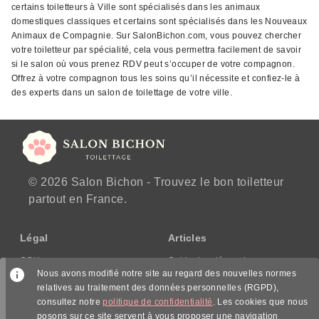
certains toiletteurs à Ville sont spécialisés dans les animaux
domestiques classiques et certains sont spécialisés dans les Nouveaux
Animaux de Compagnie. Sur SalonBichon.com, vous pouvez chercher
votre toiletteur par spécialité, cela vous permettra facilement de savoir
si le salon où vous prenez RDV peut s’occuper de votre compagnon.
Offrez à votre compagnon tous les soins qu’il nécessite et confiez-le à
des experts dans un salon de toilettage de votre ville.
© 2026 Salon Bichon - Trouvez le bon toiletteur
partout en France.
Légal
Articles
CGU
Guide des démarches
Nous avons modifié notre site au regard des nouvelles normes
CGV/CPPS
relatives au traitement des données personnelles (RGPD),
Mentions légales
consultez notre
politique de confidentialité
. Les cookies que nous
Politique de confidentialité
posons sur ce site servent à vous proposer une navigation