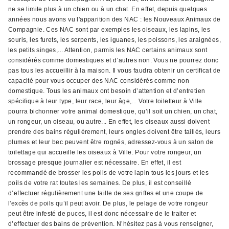
ne se limite plus à un chien ou à un chat. En effet, depuis quelques
années nous avons vu l'apparition des NAC : les Nouveaux Animaux de
Compagnie. Ces NAC sont par exemples les oiseaux, les lapins, les
souris, les furets, les serpents, les iguanes, les poissons, les araignées,
les petits singes,... Attention, parmis les NAC certains animaux sont
considérés comme domestiques et d’autres non. Vous ne pourrez donc
pas tous les accueillir à la maison. Il vous faudra obtenir un certificat de
capacité pour vous occuper des NAC considérés comme non
domestique. Tous les animaux ont besoin d’attention et d’entretien
spécifique à leur type, leur race, leur âge,... Votre toiletteur à Ville
pourra bichonner votre animal domestique, qu’il soit un chien, un chat,
un rongeur, un oiseau, ou autre... En effet, les oiseaux aussi doivent
prendre des bains régulièrement, leurs ongles doivent être taillés, leurs
plumes et leur bec peuvent être rognés, adressez-vous à un salon de
toilettage qui accueille les oiseaux à Ville. Pour votre rongeur, un
brossage presque journalier est nécessaire. En effet, il est
recommandé de brosser les poils de votre lapin tous les jours et les
poils de votre rat toutes les semaines. De plus, il est conseillé
d’effectuer régulièrement une taille de ses griffes et une coupe de
l'excès de poils qu’il peut avoir. De plus, le pelage de votre rongeur
peut être infesté de puces, il est donc nécessaire de le traiter et
d’effectuer des bains de prévention. N’hésitez pas à vous renseigner,