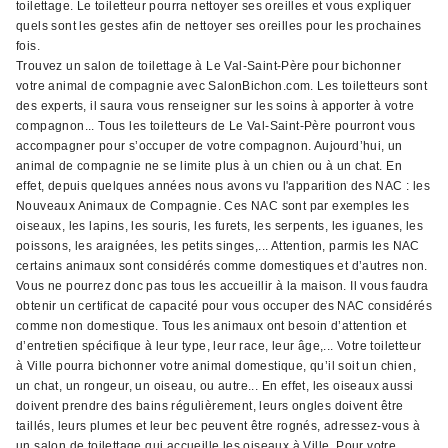
toilettage. Le toiletteur pourra nettoyer ses oreilles et vous expliquer
quels sont les gestes afin de nettoyer ses oreilles pour les prochaines
fois.
Trouvez un salon de toilettage à Le Val-Saint-Père pour bichonner
votre animal de compagnie avec SalonBichon.com. Les toiletteurs sont
des experts, il saura vous renseigner sur les soins à apporter à votre
compagnon... Tous les toiletteurs de Le Val-Saint-Père pourront vous
accompagner pour s’occuper de votre compagnon. Aujourd’hui, un
animal de compagnie ne se limite plus à un chien ou à un chat. En
effet, depuis quelques années nous avons vu l'apparition des NAC : les
Nouveaux Animaux de Compagnie. Ces NAC sont par exemples les
oiseaux, les lapins, les souris, les furets, les serpents, les iguanes, les
poissons, les araignées, les petits singes,... Attention, parmis les NAC
certains animaux sont considérés comme domestiques et d’autres non.
Vous ne pourrez donc pas tous les accueillir à la maison. Il vous faudra
obtenir un certificat de capacité pour vous occuper des NAC considérés
comme non domestique. Tous les animaux ont besoin d’attention et
d’entretien spécifique à leur type, leur race, leur âge,... Votre toiletteur
à Ville pourra bichonner votre animal domestique, qu’il soit un chien,
un chat, un rongeur, un oiseau, ou autre... En effet, les oiseaux aussi
doivent prendre des bains régulièrement, leurs ongles doivent être
taillés, leurs plumes et leur bec peuvent être rognés, adressez-vous à
un salon de toilettage qui accueille les oiseaux à Ville. Pour votre