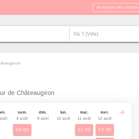
Annuaire des toilette
âteaugiron
ur de Châteaugiron
en.
sam.
dim.
lun.
mar.
mer.
août
8 août
9 août
10 août
11 août
12 août
09:00
11:00
13:30