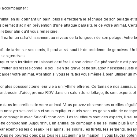
us accompagner :
animal en lui donnant un bain, puis il effectuera le séchage de son pelage et
ues permet d’agir en prévention d’une attaque parasitaire de votre animal. Cer
iletteur afin qu’il vous renseigne.
rez lui un rafraîchissement au niveau de la longueur de son pelage. Votre toi
t de tartre sur ses dents, il peut aussi souffrir de problème de gencives. Un 
r ses gencives.
quer son territoire en laissant derrière lui son odeur. Ce phénomène est pos
rotter les fesses contre le sol. Rien de grave cette situation nécessite juste
 aider votre animal. Attention si vous le faites vous même à bien utiliser un 
ngles poussent toute leur vie à un rythme effréné. Certains de nos animaux n
nt besoin d’aide, prenez RDV dans un salon de toilettage, ils sont experts et 
ans les oreilles de votre animal. Vous pouvez observer ses oreilles régulièr
ra nettoyer ses oreilles et vous expliquer quels sont les gestes afin de nettoye
e compagnie avec SalonBichon.com. Les toiletteurs sont des experts, il saura
tre compagnon. Aujourd’hui, un animal de compagnie ne se limite plus à un 
mples les oiseaux, les lapins, les souris, les furets, les serpents, les iguan
us ne pourrez donc pas tous les accueillir à la maison. Il vous faudra obte