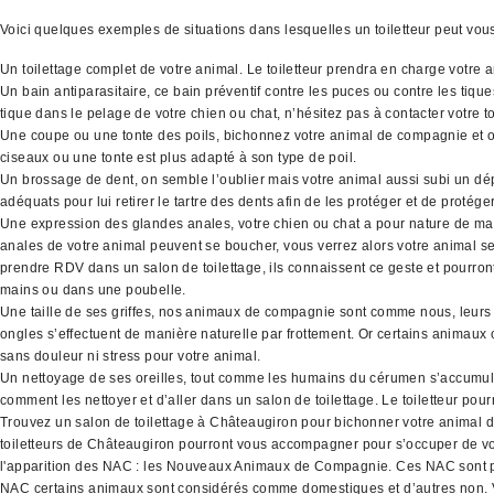
Voici quelques exemples de situations dans lesquelles un toiletteur peut vo
Un toilettage complet de votre animal. Le toiletteur prendra en charge votre 
Un bain antiparasitaire, ce bain préventif contre les puces ou contre les tiq
tique dans le pelage de votre chien ou chat, n’hésitez pas à contacter votre to
Une coupe ou une tonte des poils, bichonnez votre animal de compagnie et off
ciseaux ou une tonte est plus adapté à son type de poil.
Un brossage de dent, on semble l’oublier mais votre animal aussi subi un dépô
adéquats pour lui retirer le tartre des dents afin de les protéger et de protége
Une expression des glandes anales, votre chien ou chat a pour nature de mar
anales de votre animal peuvent se boucher, vous verrez alors votre animal se f
prendre RDV dans un salon de toilettage, ils connaissent ce geste et pourront
mains ou dans une poubelle.
Une taille de ses griffes, nos animaux de compagnie sont comme nous, leurs o
ongles s’effectuent de manière naturelle par frottement. Or certains animaux o
sans douleur ni stress pour votre animal.
Un nettoyage de ses oreilles, tout comme les humains du cérumen s’accumule d
comment les nettoyer et d’aller dans un salon de toilettage. Le toiletteur pour
Trouvez un salon de toilettage à Châteaugiron pour bichonner votre animal d
toiletteurs de Châteaugiron pourront vous accompagner pour s’occuper de vo
l'apparition des NAC : les Nouveaux Animaux de Compagnie. Ces NAC sont par exe
NAC certains animaux sont considérés comme domestiques et d’autres non. Vo