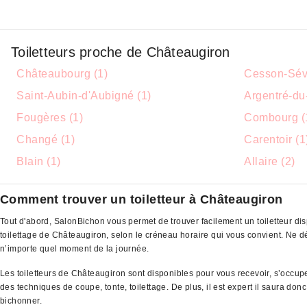
Toiletteurs proche de Châteaugiron
Châteaubourg (1)
Cesson-Sév
Saint-Aubin-d'Aubigné (1)
Argentré-du-
Fougères (1)
Combourg (
Changé (1)
Carentoir (1
Blain (1)
Allaire (2)
Comment trouver un toiletteur à Châteaugiron
Tout d'abord, SalonBichon vous permet de trouver facilement un toiletteur di
toilettage de Châteaugiron, selon le créneau horaire qui vous convient. Ne
n’importe quel moment de la journée.
Les toiletteurs de Châteaugiron sont disponibles pour vous recevoir, s’occup
des techniques de coupe, tonte, toilettage. De plus, il est expert il saura do
bichonner.