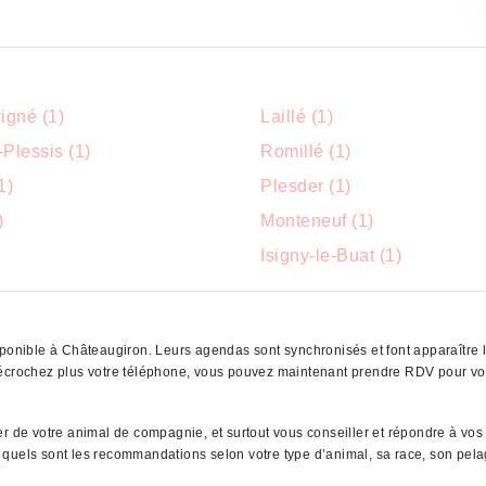
igné (1)
Laillé (1)
Plessis (1)
Romillé (1)
1)
Plesder (1)
)
Monteneuf (1)
Isigny-le-Buat (1)
sponible à Châteaugiron. Leurs agendas sont synchronisés et font apparaître l
 décrochez plus votre téléphone, vous pouvez maintenant prendre RDV pour vo
er de votre animal de compagnie, et surtout vous conseiller et répondre à vos
nc quels sont les recommandations selon votre type d’animal, sa race, son pelag