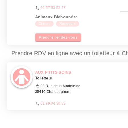
02 57 53 52 27
Animaux Bichonnés:
Chiens
Rongeurs
Prendre rendez-vous
Prendre RDV en ligne avec un toiletteur
à Ch
AUX P'TITS SOINS
Toiletteur
30 Rue de la Madeleine
35410 Châteaugiron
02 99 04 38 53