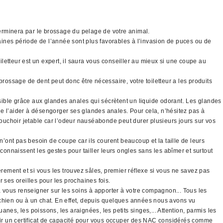
 terminera par le brossage du pelage de votre animal.
taines période de l’année sont plus favorables à l’invasion de puces ou de
letteur est un expert, il saura vous conseiller au mieux si une coupe au
brossage de dent peut donc être nécessaire, votre toiletteur a les produits
sible grâce aux glandes anales qui sécrètent un liquide odorant. Les glandes
 de l’aider à désengorger ses glandes anales. Pour cela, n’hésitez pas à
mouchoir jetable car l’odeur nauséabonde peut durer plusieurs jours sur vos
’ont pas besoin de coupe car ils courent beaucoup et la taille de leurs
connaissent les gestes pour tailler leurs ongles sans les abîmer et surtout
ement et si vous les trouvez sâles, premier réflexe si vous ne savez pas
r ses oreilles pour les prochaines fois.
 vous renseigner sur les soins à apporter à votre compagnon... Tous les
chien ou à un chat. En effet, depuis quelques années nous avons vu
es, les poissons, les araignées, les petits singes,... Attention, parmis les
nir un certificat de capacité pour vous occuper des NAC considérés comme