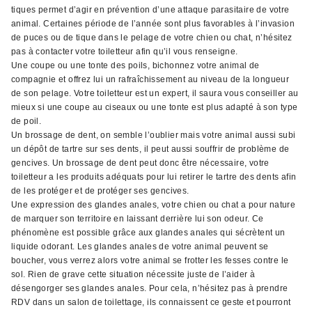
tiques permet d’agir en prévention d’une attaque parasitaire de votre
animal. Certaines période de l’année sont plus favorables à l’invasion
de puces ou de tique dans le pelage de votre chien ou chat, n’hésitez
pas à contacter votre toiletteur afin qu’il vous renseigne.
Une coupe ou une tonte des poils, bichonnez votre animal de
compagnie et offrez lui un rafraîchissement au niveau de la longueur
de son pelage. Votre toiletteur est un expert, il saura vous conseiller au
mieux si une coupe au ciseaux ou une tonte est plus adapté à son type
de poil.
Un brossage de dent, on semble l’oublier mais votre animal aussi subi
un dépôt de tartre sur ses dents, il peut aussi souffrir de problème de
gencives. Un brossage de dent peut donc être nécessaire, votre
toiletteur a les produits adéquats pour lui retirer le tartre des dents afin
de les protéger et de protéger ses gencives.
Une expression des glandes anales, votre chien ou chat a pour nature
de marquer son territoire en laissant derrière lui son odeur. Ce
phénomène est possible grâce aux glandes anales qui sécrètent un
liquide odorant. Les glandes anales de votre animal peuvent se
boucher, vous verrez alors votre animal se frotter les fesses contre le
sol. Rien de grave cette situation nécessite juste de l’aider à
désengorger ses glandes anales. Pour cela, n’hésitez pas à prendre
RDV dans un salon de toilettage, ils connaissent ce geste et pourront