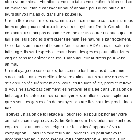
aider votre animal. Attention si vous le faites vous même à bien utiliser
un mouchoir jetable car l’odeur nauséabonde peut durer plusieurs
jours sur vos mains ou dans une poubelle.
Une taille de ses griffes, nos animaux de compagnie sont comme nous,
leurs ongles poussent toute leur vie à un rythme effréné. Certains de
nos animaux n’ont pas besoin de coupe car ils courent beaucoup et la
taille de leurs ongles s’effectuent de manière naturelle par frottement.
Or certains animaux ont besoin d’aide, prenez RDV dans un salon de
toilettage, ils sont experts et connaissent les gestes pour tailler leurs
ongles sans les abîmer et surtout sans douleur ni stress pour votre
animal.
Un nettoyage de ses oreilles, tout comme les humains du cérumen
s’accumule dans les oreilles de votre animal. Vous pouvez observer
ses oreilles régulièrement et si vous les trouvez sâles, premier réflexe
si vous ne savez pas comment les nettoyer et d’aller dans un salon de
toilettage. Le toiletteur pourra nettoyer ses oreilles et vous expliquer
quels sont les gestes afin de nettoyer ses oreilles pour les prochaines
fois.
Trouvez un salon de toilettage à Foucherolles pour bichonner votre
animal de compagnie avec SalonBichon.com. Les toiletteurs sont des
experts, il saura vous renseigner sur les soins à apporter à votre
compagnon... Tous les toiletteurs de Foucherolles pourront vous
accompagner pour s’occuper de votre compagnon. Aujourd’hui, un