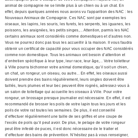
animal de compagnie ne se limite plus à un chien ou à un chat. En
effet, depuis quelques années nous avons vu l'apparition des NAC : les
Nouveaux Animaux de Compagnie. Ces NAC sont par exemples les
oiseaux, les lapins, les souris, les furets, les serpents, les iguanes, les
poissons, les araignées, les petits singes,... Attention, parmis les NAC
certains animaux sont considérés comme domestiques et d’autres non.
Vous ne pourrez donc pas tous les accueillir à la maison. Il vous faudra
obtenir un certificat de capacité pour vous occuper des NAC considérés
comme non domestique. Tous les animaux ont besoin d’attention et
d’entretien spécifique à leur type, leur race, leur âge,... Votre toiletteur
à Ville pourra bichonner votre animal domestique, qu’il soit un chien,
un chat, un rongeur, un oiseau, ou autre... En effet, les oiseaux aussi
doivent prendre des bains régulièrement, leurs ongles doivent être
taillés, leurs plumes et leur bec peuvent être rognés, adressez-vous à
un salon de toilettage qui accueille les oiseaux à Ville. Pour votre
rongeur, un brossage presque journalier est nécessaire. En effet, il est
recommandé de brosser les poils de votre lapin tous les jours et les
poils de votre rat toutes les semaines. De plus, il est conseillé
d’effectuer régulièrement une taille de ses griffes et une coupe de
l'excès de poils qu’il peut avoir. De plus, le pelage de votre rongeur
peut être infesté de puces, il est donc nécessaire de le traiter et
d’effectuer des bains de prévention. N’hésitez pas à vous renseigner,