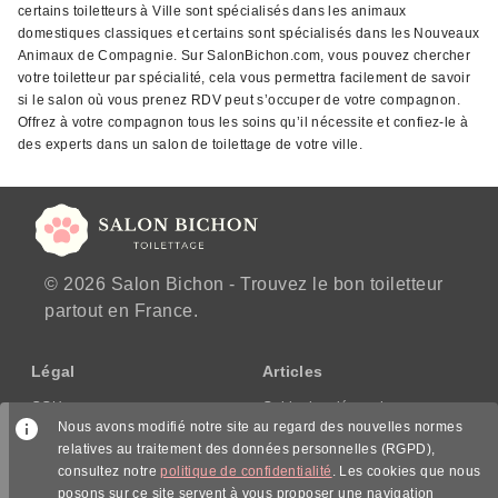
certains toiletteurs à Ville sont spécialisés dans les animaux
domestiques classiques et certains sont spécialisés dans les Nouveaux
Animaux de Compagnie. Sur SalonBichon.com, vous pouvez chercher
votre toiletteur par spécialité, cela vous permettra facilement de savoir
si le salon où vous prenez RDV peut s’occuper de votre compagnon.
Offrez à votre compagnon tous les soins qu’il nécessite et confiez-le à
des experts dans un salon de toilettage de votre ville.
© 2026 Salon Bichon - Trouvez le bon toiletteur
partout en France.
Légal
Articles
CGU
Guide des démarches
Nous avons modifié notre site au regard des nouvelles normes
CGV/CPPS
relatives au traitement des données personnelles (RGPD),
Mentions légales
consultez notre
politique de confidentialité
. Les cookies que nous
Politique de confidentialité
posons sur ce site servent à vous proposer une navigation