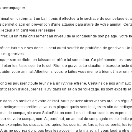
us accompagner :
animal en lui donnant un bain, puis il effectuera le séchage de son pelage et
ues permet d’agir en prévention d’une attaque parasitaire de votre animal. Cer
iletteur afin qu’il vous renseigne.
rez lui un rafraîchissement au niveau de la longueur de son pelage. Votre toi
t de tartre sur ses dents, il peut aussi souffrir de problème de gencives. Un 
r ses gencives.
quer son territoire en laissant derrière lui son odeur. Ce phénomène est pos
rotter les fesses contre le sol. Rien de grave cette situation nécessite juste
 aider votre animal. Attention si vous le faites vous même à bien utiliser un 
ngles poussent toute leur vie à un rythme effréné. Certains de nos animaux n
nt besoin d’aide, prenez RDV dans un salon de toilettage, ils sont experts et 
ans les oreilles de votre animal. Vous pouvez observer ses oreilles régulièr
ra nettoyer ses oreilles et vous expliquer quels sont les gestes afin de nettoye
imal de compagnie avec SalonBichon.com. Les toiletteurs sont des experts, il
uper de votre compagnon. Aujourd’hui, un animal de compagnie ne se limite p
mples les oiseaux, les lapins, les souris, les furets, les serpents, les iguan
us ne pourrez donc pas tous les accueillir à la maison. Il vous faudra obte