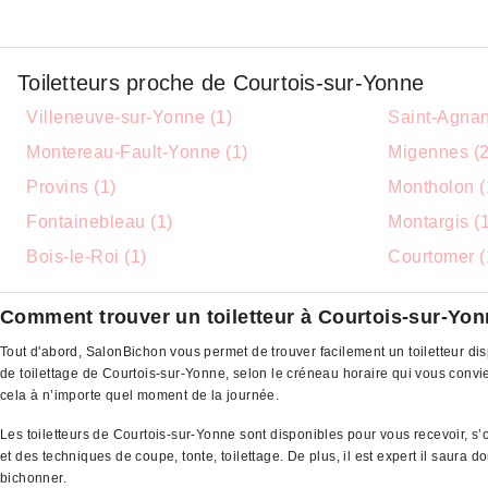
Toiletteurs proche de Courtois-sur-Yonne
Villeneuve-sur-Yonne (1)
Saint-Agnan
Montereau-Fault-Yonne (1)
Migennes (2
Provins (1)
Montholon (
Fontainebleau (1)
Montargis (1
Bois-le-Roi (1)
Courtomer (
Comment trouver un toiletteur à Courtois-sur-Yo
Tout d'abord, SalonBichon vous permet de trouver facilement un toiletteur di
de toilettage de Courtois-sur-Yonne, selon le créneau horaire qui vous con
cela à n’importe quel moment de la journée.
Les toiletteurs de Courtois-sur-Yonne sont disponibles pour vous recevoir, s
et des techniques de coupe, tonte, toilettage. De plus, il est expert il saura
bichonner.