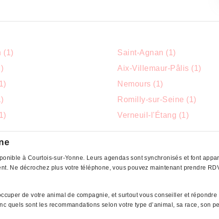
 (1)
Saint-Agnan (1)
)
Aix-Villemaur-Pâlis (1)
1)
Nemours (1)
)
Romilly-sur-Seine (1)
1)
Verneuil-l'Étang (1)
nne
sponible à Courtois-sur-Yonne. Leurs agendas sont synchronisés et font appara
vient. Ne décrochez plus votre téléphone, vous pouvez maintenant prendre RD
’occuper de votre animal de compagnie, et surtout vous conseiller et répondre
 donc quels sont les recommandations selon votre type d’animal, sa race, son pe