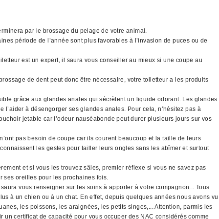
 terminera par le brossage du pelage de votre animal.
taines période de l’année sont plus favorables à l’invasion de puces ou de
letteur est un expert, il saura vous conseiller au mieux si une coupe au
brossage de dent peut donc être nécessaire, votre toiletteur a les produits
sible grâce aux glandes anales qui sécrètent un liquide odorant. Les glandes
 de l’aider à désengorger ses glandes anales. Pour cela, n’hésitez pas à
mouchoir jetable car l’odeur nauséabonde peut durer plusieurs jours sur vos
’ont pas besoin de coupe car ils courent beaucoup et la taille de leurs
connaissent les gestes pour tailler leurs ongles sans les abîmer et surtout
ement et si vous les trouvez sâles, premier réflexe si vous ne savez pas
r ses oreilles pour les prochaines fois.
 saura vous renseigner sur les soins à apporter à votre compagnon... Tous
lus à un chien ou à un chat. En effet, depuis quelques années nous avons vu
es, les poissons, les araignées, les petits singes,... Attention, parmis les
nir un certificat de capacité pour vous occuper des NAC considérés comme