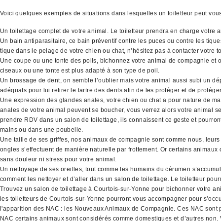
Voici quelques exemples de situations dans lesquelles un toiletteur peut vo
Un toilettage complet de votre animal. Le toiletteur prendra en charge votre 
Un bain antiparasitaire, ce bain préventif contre les puces ou contre les tiq
tique dans le pelage de votre chien ou chat, n’hésitez pas à contacter votre to
Une coupe ou une tonte des poils, bichonnez votre animal de compagnie et off
ciseaux ou une tonte est plus adapté à son type de poil.
Un brossage de dent, on semble l’oublier mais votre animal aussi subi un dépô
adéquats pour lui retirer le tartre des dents afin de les protéger et de protége
Une expression des glandes anales, votre chien ou chat a pour nature de mar
anales de votre animal peuvent se boucher, vous verrez alors votre animal se f
prendre RDV dans un salon de toilettage, ils connaissent ce geste et pourront
mains ou dans une poubelle.
Une taille de ses griffes, nos animaux de compagnie sont comme nous, leurs o
ongles s’effectuent de manière naturelle par frottement. Or certains animaux o
sans douleur ni stress pour votre animal.
Un nettoyage de ses oreilles, tout comme les humains du cérumen s’accumule d
comment les nettoyer et d’aller dans un salon de toilettage. Le toiletteur pour
Trouvez un salon de toilettage à Courtois-sur-Yonne pour bichonner votre an
les toiletteurs de Courtois-sur-Yonne pourront vous accompagner pour s’occ
l'apparition des NAC : les Nouveaux Animaux de Compagnie. Ces NAC sont par exe
NAC certains animaux sont considérés comme domestiques et d’autres non. Vo