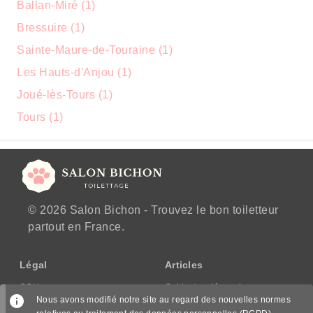
Ballan-Miré (1)
Bressuire (1)
Sainte-Maure-de-Touraine (1)
Les Hauts-d'Anjou (1)
Joué-lès-Tours (1)
Tours (1)
© 2026 Salon Bichon - Trouvez le bon toiletteur
partout en France.
Légal
Articles
CGU
Guide des démarches
Nous avons modifié notre site au regard des nouvelles normes
CGV/CPPS