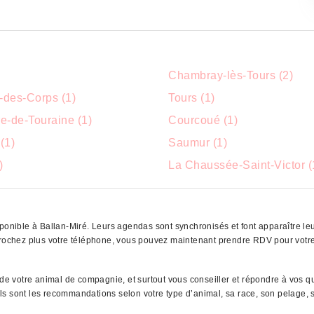
Chambray-lès-Tours (2)
e-des-Corps (1)
Tours (1)
e-de-Touraine (1)
Courcoué (1)
(1)
Saumur (1)
)
La Chaussée-Saint-Victor (
ponible à Ballan-Miré. Leurs agendas sont synchronisés et font apparaître leu
écrochez plus votre téléphone, vous pouvez maintenant prendre RDV pour votr
r de votre animal de compagnie, et surtout vous conseiller et répondre à vos 
uels sont les recommandations selon votre type d’animal, sa race, son pelage, s