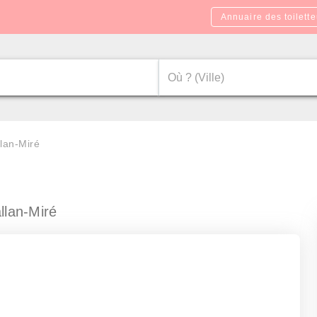
Annuaire des toilette
llan-Miré
llan-Miré