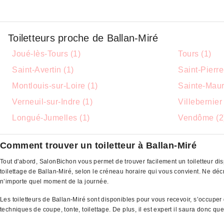
Toiletteurs proche de Ballan-Miré
Joué-lès-Tours (1)
Tours (1)
Saint-Avertin (1)
Saint-Pierr
Montlouis-sur-Loire (1)
Sainte-Maur
Verneuil-sur-Indre (1)
Villebernier 
Longué-Jumelles (1)
Vendôme (2
Comment trouver un toiletteur à Ballan-Miré
Tout d'abord, SalonBichon vous permet de trouver facilement un toiletteur dis
toilettage de Ballan-Miré, selon le créneau horaire qui vous convient. Ne d
n’importe quel moment de la journée.
Les toiletteurs de Ballan-Miré sont disponibles pour vous recevoir, s’occupe
techniques de coupe, tonte, toilettage. De plus, il est expert il saura donc q