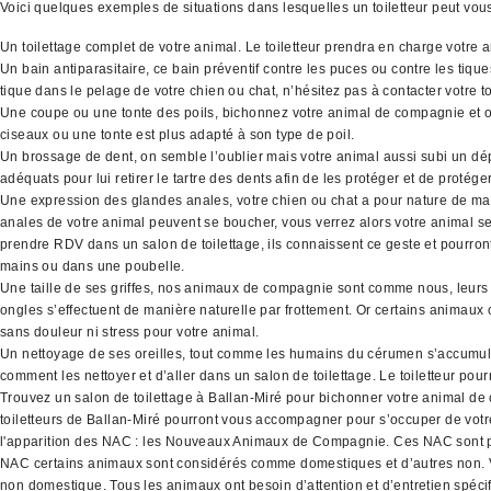
Voici quelques exemples de situations dans lesquelles un toiletteur peut vo
Un toilettage complet de votre animal. Le toiletteur prendra en charge votre 
Un bain antiparasitaire, ce bain préventif contre les puces ou contre les tiq
tique dans le pelage de votre chien ou chat, n’hésitez pas à contacter votre to
Une coupe ou une tonte des poils, bichonnez votre animal de compagnie et off
ciseaux ou une tonte est plus adapté à son type de poil.
Un brossage de dent, on semble l’oublier mais votre animal aussi subi un dépô
adéquats pour lui retirer le tartre des dents afin de les protéger et de protége
Une expression des glandes anales, votre chien ou chat a pour nature de mar
anales de votre animal peuvent se boucher, vous verrez alors votre animal se f
prendre RDV dans un salon de toilettage, ils connaissent ce geste et pourront
mains ou dans une poubelle.
Une taille de ses griffes, nos animaux de compagnie sont comme nous, leurs o
ongles s’effectuent de manière naturelle par frottement. Or certains animaux o
sans douleur ni stress pour votre animal.
Un nettoyage de ses oreilles, tout comme les humains du cérumen s’accumule d
comment les nettoyer et d’aller dans un salon de toilettage. Le toiletteur pour
Trouvez un salon de toilettage à Ballan-Miré pour bichonner votre animal de 
toiletteurs de Ballan-Miré pourront vous accompagner pour s’occuper de vot
l'apparition des NAC : les Nouveaux Animaux de Compagnie. Ces NAC sont par exe
NAC certains animaux sont considérés comme domestiques et d’autres non. Vo
non domestique. Tous les animaux ont besoin d’attention et d’entretien spécifiq