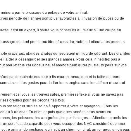
 terminera par le brossage du pelage de votre animal.
taines période de l’année sont plus favorables à l’invasion de puces ou de
letteur est un expert, il saura vous conseiller au mieux si une coupe au
brossage de dent peut donc être nécessaire, votre toiletteur a les produits
sible grâce aux glandes anales qui sécrètent un liquide odorant. Les glandes
 de l’aider à désengorger ses glandes anales. Pour cela, n’hésitez pas à
mouchoir jetable car l’odeur nauséabonde peut durer plusieurs jours sur vos
’ont pas besoin de coupe car ils courent beaucoup et la taille de leurs
connaissent les gestes pour tailler leurs ongles sans les abîmer et surtout
ement et si vous les trouvez sâles, premier réflexe si vous ne savez pas
r ses oreilles pour les prochaines fois.
ous renseigner sur les soins à apporter à votre compagnon... Tous les
ien ou à un chat. En effet, depuis quelques années nous avons vu
es, les poissons, les araignées, les petits singes,... Attention, parmis les
nir un certificat de capacité pour vous occuper des NAC considérés comme
er votre animal domestique, qu’il soit un chien, un chat, un rongeur, un oiseau,