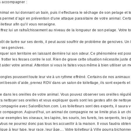
us accompagner :
animal en lui donnant un bain, puis il effectuera le séchage de son pelage et
ues permet d’agir en prévention d’une attaque parasitaire de votre animal. Cer
iletteur afin qu’il vous renseigne.
rez lui un rafraîchissement au niveau de la longueur de son pelage. Votre toi
t de tartre sur ses dents, il peut aussi souffrir de problème de gencives. Un 
r ses gencives.
quer son territoire en laissant derrière lui son odeur. Ce phénomène est pos
rotter les fesses contre le sol. Rien de grave cette situation nécessite juste
 aider votre animal. Attention si vous le faites vous même à bien utiliser un 
ngles poussent toute leur vie à un rythme effréné. Certains de nos animaux n
nt besoin d’aide, prenez RDV dans un salon de toilettage, ils sont experts et 
ans les oreilles de votre animal. Vous pouvez observer ses oreilles régulièr
ra nettoyer ses oreilles et vous expliquer quels sont les gestes afin de nettoye
compagnie avec SalonBichon.com. Les toiletteurs sont des experts, il saura v
re compagnon. Aujourd’hui, un animal de compagnie ne se limite plus à un ch
mples les oiseaux, les lapins, les souris, les furets, les serpents, les iguan
us ne pourrez donc pas tous les accueillir à la maison. Il vous faudra obte
ue à leur type, leur race, leur âge,... Votre toiletteur à Ville pourra bichonn