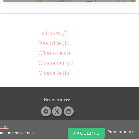
Le Havre (3)
Deauville (1)
Offranville (1)
Ouistreham (1)
Giberville (1)
Nous suivre
ue de
Personnaliser
J'ACCEPTE
tre de réaliser des