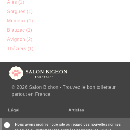
Alès (1)
Sorgues (1)
Monteux (1)
Blauzac (1)
Avignon (2)
Théziers (1)
© 2026 Salon Bichon - Trouvez le bon toiletteur
partout en France.
Légal
Articles
CGU
Guide des démarches
Nous avons modifié notre site au regard des nouvelles normes
CGV/CPPS