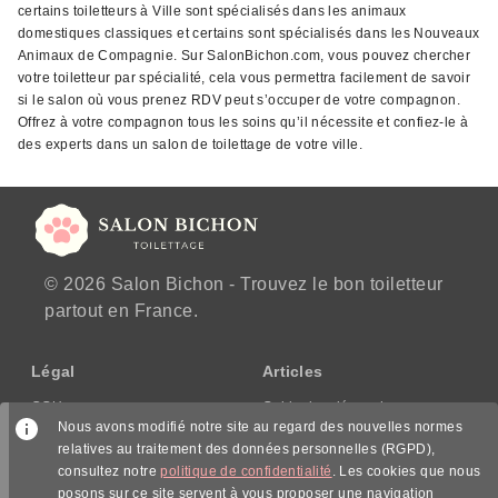
certains toiletteurs à Ville sont spécialisés dans les animaux
domestiques classiques et certains sont spécialisés dans les Nouveaux
Animaux de Compagnie. Sur SalonBichon.com, vous pouvez chercher
votre toiletteur par spécialité, cela vous permettra facilement de savoir
si le salon où vous prenez RDV peut s’occuper de votre compagnon.
Offrez à votre compagnon tous les soins qu’il nécessite et confiez-le à
des experts dans un salon de toilettage de votre ville.
© 2026 Salon Bichon - Trouvez le bon toiletteur
partout en France.
Légal
Articles
CGU
Guide des démarches
Nous avons modifié notre site au regard des nouvelles normes
CGV/CPPS
relatives au traitement des données personnelles (RGPD),
Mentions légales
consultez notre
politique de confidentialité
. Les cookies que nous
Politique de confidentialité
posons sur ce site servent à vous proposer une navigation