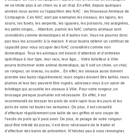
ne se limite plus à un chien ou à un chat. En effet, depuis quelques
années nous avons vu l'apparition des NAC : les Nouveaux Animaux de
Compagnie. Ces NAC sont par exemples les oiseaux, les lapins, les
souris, les furets, les serpents, les iguanes, les poissons, les araignées,
les petits singes,... Attention, parmis les NAC certains animaux sont
considérés comme domestiques et d’autres non. Vous ne pourrez donc
pas tous les accueillir à la maison. Il vous faudra obtenir un certificat de
capacité pour vous occuper des NAC considérés comme non
domestique. Tous les animaux ont besoin d’attention et d’entretien
spécifique à leur type, leur race, leur âge,... Votre toiletteur à Ville
pourra bichonner votre animal domestique, qu’il soit un chien, un chat,
un rongeur, un oiseau, ou autre... En effet, les oiseaux aussi doivent
prendre des bains régulièrement, leurs ongles doivent être taillés, leurs
plumes et leur bec peuvent être rognés, adressez-vous à un salon de
toilettage qui accueille les oiseaux à Ville. Pour votre rongeur, un
brossage presque journalier est nécessaire. En effet, il est
recommandé de brosser les poils de votre lapin tous les jours et les
poils de votre rat toutes les semaines. De plus, il est conseillé
d’effectuer régulièrement une taille de ses griffes et une coupe de
l'excès de poils qu’il peut avoir. De plus, le pelage de votre rongeur
peut être infesté de puces, il est donc nécessaire de le traiter et
d’effectuer des bains de prévention. N’hésitez pas à vous renseigner,