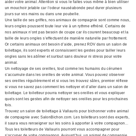
aider votre animal. Attention si vous le faites vous même à bien utiliser
un mouchoir jetable car l’odeur nauséabonde peut durer plusieurs
jours sur vos mains ou dans une poubelle.
Une taille de ses griffes, nos animaux de compagnie sont comme nous,
leurs ongles poussent toute leur vie à un rythme effréné. Certains de
nos animaux n’ont pas besoin de coupe car ils courent beaucoup et la
taille de leurs ongles s’effectuent de manière naturelle par frottement.
Or certains animaux ont besoin d’aide, prenez RDV dans un salon de
toilettage, ils sont experts et connaissent les gestes pour tailler leurs
ongles sans les abîmer et surtout sans douleur ni stress pour votre
animal.
Un nettoyage de ses oreilles, tout comme les humains du cérumen
s’accumule dans les oreilles de votre animal. Vous pouvez observer
ses oreilles régulièrement et si vous les trouvez sâles, premier réflexe
si vous ne savez pas comment les nettoyer et d’aller dans un salon de
toilettage. Le toiletteur pourra nettoyer ses oreilles et vous expliquer
quels sont les gestes afin de nettoyer ses oreilles pour les prochaines
fois.
Trouvez un salon de toilettage à Vallauris pour bichonner votre animal
de compagnie avec SalonBichon.com. Les toiletteurs sont des experts,
il saura vous renseigner sur les soins à apporter à votre compagnon...
Tous les toiletteurs de Vallauris pourront vous accompagner pour
s’occuper de votre compagnon. Aujourd’hui, un animal de compagnie