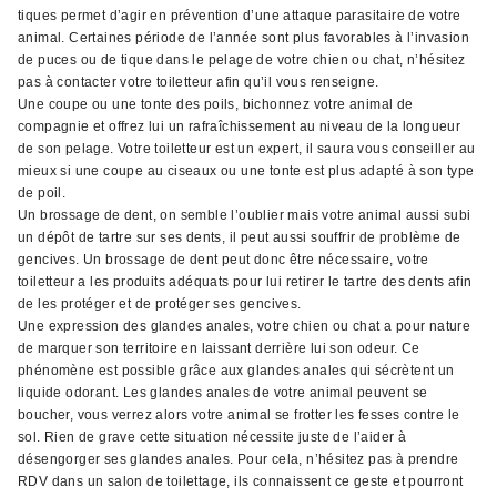
tiques permet d’agir en prévention d’une attaque parasitaire de votre
animal. Certaines période de l’année sont plus favorables à l’invasion
de puces ou de tique dans le pelage de votre chien ou chat, n’hésitez
pas à contacter votre toiletteur afin qu’il vous renseigne.
Une coupe ou une tonte des poils, bichonnez votre animal de
compagnie et offrez lui un rafraîchissement au niveau de la longueur
de son pelage. Votre toiletteur est un expert, il saura vous conseiller au
mieux si une coupe au ciseaux ou une tonte est plus adapté à son type
de poil.
Un brossage de dent, on semble l’oublier mais votre animal aussi subi
un dépôt de tartre sur ses dents, il peut aussi souffrir de problème de
gencives. Un brossage de dent peut donc être nécessaire, votre
toiletteur a les produits adéquats pour lui retirer le tartre des dents afin
de les protéger et de protéger ses gencives.
Une expression des glandes anales, votre chien ou chat a pour nature
de marquer son territoire en laissant derrière lui son odeur. Ce
phénomène est possible grâce aux glandes anales qui sécrètent un
liquide odorant. Les glandes anales de votre animal peuvent se
boucher, vous verrez alors votre animal se frotter les fesses contre le
sol. Rien de grave cette situation nécessite juste de l’aider à
désengorger ses glandes anales. Pour cela, n’hésitez pas à prendre
RDV dans un salon de toilettage, ils connaissent ce geste et pourront