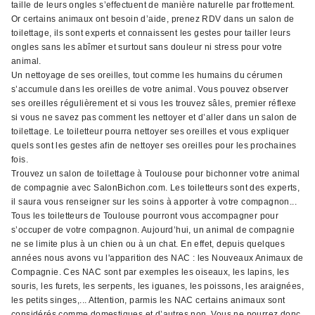
taille de leurs ongles s’effectuent de manière naturelle par frottement.
Or certains animaux ont besoin d’aide, prenez RDV dans un salon de
toilettage, ils sont experts et connaissent les gestes pour tailler leurs
ongles sans les abîmer et surtout sans douleur ni stress pour votre
animal.
Un nettoyage de ses oreilles, tout comme les humains du cérumen
s’accumule dans les oreilles de votre animal. Vous pouvez observer
ses oreilles régulièrement et si vous les trouvez sâles, premier réflexe
si vous ne savez pas comment les nettoyer et d’aller dans un salon de
toilettage. Le toiletteur pourra nettoyer ses oreilles et vous expliquer
quels sont les gestes afin de nettoyer ses oreilles pour les prochaines
fois.
Trouvez un salon de toilettage à Toulouse pour bichonner votre animal
de compagnie avec SalonBichon.com. Les toiletteurs sont des experts,
il saura vous renseigner sur les soins à apporter à votre compagnon...
Tous les toiletteurs de Toulouse pourront vous accompagner pour
s’occuper de votre compagnon. Aujourd’hui, un animal de compagnie
ne se limite plus à un chien ou à un chat. En effet, depuis quelques
années nous avons vu l'apparition des NAC : les Nouveaux Animaux de
Compagnie. Ces NAC sont par exemples les oiseaux, les lapins, les
souris, les furets, les serpents, les iguanes, les poissons, les araignées,
les petits singes,... Attention, parmis les NAC certains animaux sont
considérés comme domestiques et d’autres non. Vous ne pourrez donc