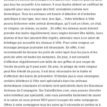
pas tous les accueillir à la maison. Il vous faudra obtenir un certificat de
capacité pour vous occuper des NAC considérés comme non
domestique. Tous les animaux ont besoin d’attention et d’entretien
spécifique à leur type, leur race, leur âge,... Votre toiletteur à Ville
pourra bichonner votre animal domestique, qu’il soit un chien, un chat,
un rongeur, un oiseau, ou autre... En effet, les oiseaux aussi doivent
prendre des bains régulièrement, leurs ongles doivent être taillés, leurs
plumes et leur bec peuvent être rognés, adressez-vous à un salon de
toilettage qui accueille les oiseaux à Ville. Pour votre rongeur, un
brossage presque journalier est nécessaire. En effet, il est
recommandé de brosser les poils de votre lapin tous les jours et les
poils de votre rat toutes les semaines. De plus, il est conseillé
d’effectuer régulièrement une taille de ses griffes et une coupe de
l'excès de poils qu’il peut avoir. De plus, le pelage de votre rongeur
peut être infesté de puces, il est donc nécessaire de le traiter et
d’effectuer des bains de prévention. N’hésitez pas à vous renseigner,
certains toiletteurs à Ville sont spécialisés dans les animaux
domestiques classiques et certains sont spécialisés dans les Nouveaux
Animaux de Compagnie. Sur SalonBichon.com, vous pouvez chercher
votre toiletteur par spécialité, cela vous permettra facilement de savoir
si le salon où vous prenez RDV peut s’occuper de votre compagnon.
Offrez à votre compagnon tous les soins qu’il nécessite et confiez-le à