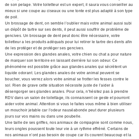
de son pelage. Votre toiletteur est un expert, il saura vous conseiller au
mieux si une coupe au ciseaux ou une tonte est plus adapté à son type
de poil.
Un brossage de dent, on semble l’oublier mais votre animal aussi subi
un dépôt de tartre sur ses dents, il peut aussi souffrir de problème de
gencives. Un brossage de dent peut donc être nécessaire, votre
toiletteur a les produits adéquats pour lui retirer le tartre des dents afin
de les protéger et de protéger ses gencives.
Une expression des glandes anales, votre chien ou chat a pour nature
de marquer son territoire en laissant derrière lui son odeur. Ce
phénomène est possible grâce aux glandes anales qui sécrètent un
liquide odorant. Les glandes anales de votre animal peuvent se
boucher, vous verrez alors votre animal se frotter les fesses contre le
sol. Rien de grave cette situation nécessite juste de l’aider à
désengorger ses glandes anales. Pour cela, n’hésitez pas à prendre
RDV dans un salon de toilettage, ils connaissent ce geste et pourront
aider votre animal. Attention si vous le faites vous même à bien utiliser
un mouchoir jetable car l’odeur nauséabonde peut durer plusieurs
jours sur vos mains ou dans une poubelle.
Une taille de ses griffes, nos animaux de compagnie sont comme nous,
leurs ongles poussent toute leur vie à un rythme effréné. Certains de
nos animaux n’ont pas besoin de coupe car ils courent beaucoup et la