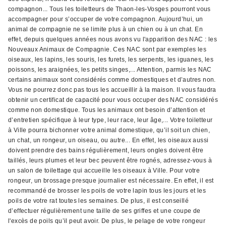
compagnon... Tous les toiletteurs de Thaon-les-Vosges pourront vous
accompagner pour s’occuper de votre compagnon. Aujourd’hui, un
animal de compagnie ne se limite plus à un chien ou à un chat. En
effet, depuis quelques années nous avons vu l'apparition des NAC : les
Nouveaux Animaux de Compagnie. Ces NAC sont par exemples les
oiseaux, les lapins, les souris, les furets, les serpents, les iguanes, les
poissons, les araignées, les petits singes,... Attention, parmis les NAC
certains animaux sont considérés comme domestiques et d’autres non.
Vous ne pourrez donc pas tous les accueillir à la maison. Il vous faudra
obtenir un certificat de capacité pour vous occuper des NAC considérés
comme non domestique. Tous les animaux ont besoin d’attention et
d’entretien spécifique à leur type, leur race, leur âge,... Votre toiletteur
à Ville pourra bichonner votre animal domestique, qu’il soit un chien,
un chat, un rongeur, un oiseau, ou autre... En effet, les oiseaux aussi
doivent prendre des bains régulièrement, leurs ongles doivent être
taillés, leurs plumes et leur bec peuvent être rognés, adressez-vous à
un salon de toilettage qui accueille les oiseaux à Ville. Pour votre
rongeur, un brossage presque journalier est nécessaire. En effet, il est
recommandé de brosser les poils de votre lapin tous les jours et les
poils de votre rat toutes les semaines. De plus, il est conseillé
d’effectuer régulièrement une taille de ses griffes et une coupe de
l'excès de poils qu’il peut avoir. De plus, le pelage de votre rongeur