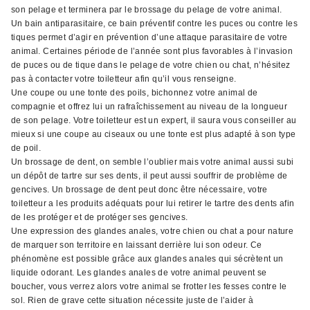
son pelage et terminera par le brossage du pelage de votre animal.
Un bain antiparasitaire, ce bain préventif contre les puces ou contre les
tiques permet d’agir en prévention d’une attaque parasitaire de votre
animal. Certaines période de l’année sont plus favorables à l’invasion
de puces ou de tique dans le pelage de votre chien ou chat, n’hésitez
pas à contacter votre toiletteur afin qu’il vous renseigne.
Une coupe ou une tonte des poils, bichonnez votre animal de
compagnie et offrez lui un rafraîchissement au niveau de la longueur
de son pelage. Votre toiletteur est un expert, il saura vous conseiller au
mieux si une coupe au ciseaux ou une tonte est plus adapté à son type
de poil.
Un brossage de dent, on semble l’oublier mais votre animal aussi subi
un dépôt de tartre sur ses dents, il peut aussi souffrir de problème de
gencives. Un brossage de dent peut donc être nécessaire, votre
toiletteur a les produits adéquats pour lui retirer le tartre des dents afin
de les protéger et de protéger ses gencives.
Une expression des glandes anales, votre chien ou chat a pour nature
de marquer son territoire en laissant derrière lui son odeur. Ce
phénomène est possible grâce aux glandes anales qui sécrètent un
liquide odorant. Les glandes anales de votre animal peuvent se
boucher, vous verrez alors votre animal se frotter les fesses contre le
sol. Rien de grave cette situation nécessite juste de l’aider à