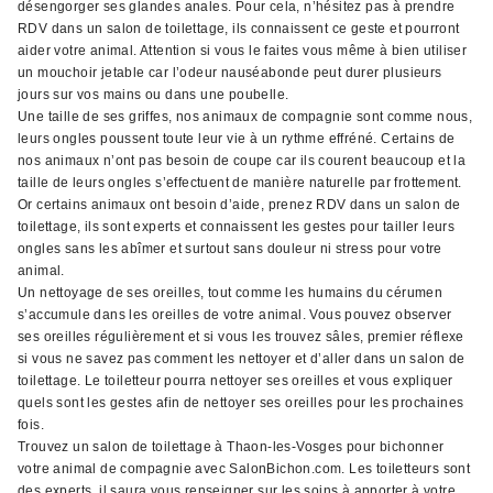
désengorger ses glandes anales. Pour cela, n’hésitez pas à prendre
RDV dans un salon de toilettage, ils connaissent ce geste et pourront
aider votre animal. Attention si vous le faites vous même à bien utiliser
un mouchoir jetable car l’odeur nauséabonde peut durer plusieurs
jours sur vos mains ou dans une poubelle.
Une taille de ses griffes, nos animaux de compagnie sont comme nous,
leurs ongles poussent toute leur vie à un rythme effréné. Certains de
nos animaux n’ont pas besoin de coupe car ils courent beaucoup et la
taille de leurs ongles s’effectuent de manière naturelle par frottement.
Or certains animaux ont besoin d’aide, prenez RDV dans un salon de
toilettage, ils sont experts et connaissent les gestes pour tailler leurs
ongles sans les abîmer et surtout sans douleur ni stress pour votre
animal.
Un nettoyage de ses oreilles, tout comme les humains du cérumen
s’accumule dans les oreilles de votre animal. Vous pouvez observer
ses oreilles régulièrement et si vous les trouvez sâles, premier réflexe
si vous ne savez pas comment les nettoyer et d’aller dans un salon de
toilettage. Le toiletteur pourra nettoyer ses oreilles et vous expliquer
quels sont les gestes afin de nettoyer ses oreilles pour les prochaines
fois.
Trouvez un salon de toilettage à Thaon-les-Vosges pour bichonner
votre animal de compagnie avec SalonBichon.com. Les toiletteurs sont
des experts, il saura vous renseigner sur les soins à apporter à votre