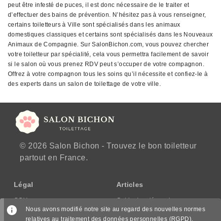
peut être infesté de puces, il est donc nécessaire de le traiter et
d’effectuer des bains de prévention. N’hésitez pas à vous renseigner,
certains toiletteurs à Ville sont spécialisés dans les animaux
domestiques classiques et certains sont spécialisés dans les Nouveaux
Animaux de Compagnie. Sur SalonBichon.com, vous pouvez chercher
votre toiletteur par spécialité, cela vous permettra facilement de savoir
si le salon où vous prenez RDV peut s’occuper de votre compagnon.
Offrez à votre compagnon tous les soins qu’il nécessite et confiez-le à
des experts dans un salon de toilettage de votre ville.
© 2026 Salon Bichon - Trouvez le bon toiletteur
partout en France.
Légal
Articles
CGU
Guide des démarches
Nous avons modifié notre site au regard des nouvelles normes
CGV/CPPS
relatives au traitement des données personnelles (RGPD),