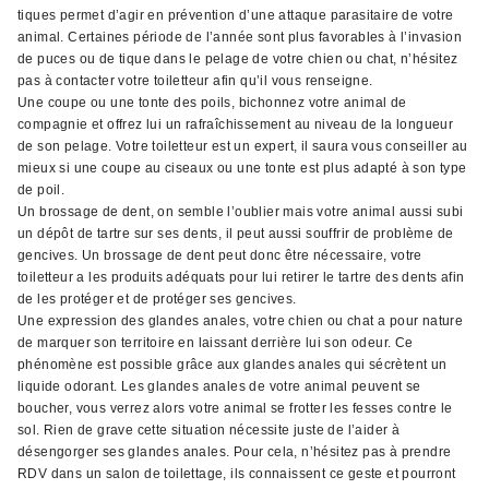
tiques permet d’agir en prévention d’une attaque parasitaire de votre
animal. Certaines période de l’année sont plus favorables à l’invasion
de puces ou de tique dans le pelage de votre chien ou chat, n’hésitez
pas à contacter votre toiletteur afin qu’il vous renseigne.
Une coupe ou une tonte des poils, bichonnez votre animal de
compagnie et offrez lui un rafraîchissement au niveau de la longueur
de son pelage. Votre toiletteur est un expert, il saura vous conseiller au
mieux si une coupe au ciseaux ou une tonte est plus adapté à son type
de poil.
Un brossage de dent, on semble l’oublier mais votre animal aussi subi
un dépôt de tartre sur ses dents, il peut aussi souffrir de problème de
gencives. Un brossage de dent peut donc être nécessaire, votre
toiletteur a les produits adéquats pour lui retirer le tartre des dents afin
de les protéger et de protéger ses gencives.
Une expression des glandes anales, votre chien ou chat a pour nature
de marquer son territoire en laissant derrière lui son odeur. Ce
phénomène est possible grâce aux glandes anales qui sécrètent un
liquide odorant. Les glandes anales de votre animal peuvent se
boucher, vous verrez alors votre animal se frotter les fesses contre le
sol. Rien de grave cette situation nécessite juste de l’aider à
désengorger ses glandes anales. Pour cela, n’hésitez pas à prendre
RDV dans un salon de toilettage, ils connaissent ce geste et pourront