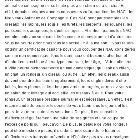
animal de compagnie ne se limite plus à un chien ou à un chat. En
effet, depuis quelques années nous avons vu l'apparition des NAC : les
Nouveaux Animaux de Compagnie. Ces NAC sont par exemples les
oiseaux, les lapins, les souris, les furets, les serpents, les iguanes, les
poissons, les araignées, les petits singes,... Attention, parmis les NAC
certains animaux sont considérés comme domestiques et d’autres non.
Vous ne pourrez donc pas tous les accueillir à la maison. Il vous faudra
obtenir un certificat de capacité pour vous occuper des NAC considérés
comme non domestique. Tous les animaux ont besoin d’attention et
d’entretien spécifique à leur type, leur race, leur âge,... Votre toiletteur
à Ville pourra bichonner votre animal domestique, qu’il soit un chien,
un chat, un rongeur, un oiseau, ou autre... En effet, les oiseaux aussi
doivent prendre des bains régulièrement, leurs ongles doivent être
taillés, leurs plumes et leur bec peuvent être rognés, adressez-vous à
un salon de toilettage qui accueille les oiseaux à Ville. Pour votre
rongeur, un brossage presque journalier est nécessaire. En effet, il est
recommandé de brosser les poils de votre lapin tous les jours et les
poils de votre rat toutes les semaines. De plus, il est conseillé
d’effectuer régulièrement une taille de ses griffes et une coupe de
l'excès de poils qu’il peut avoir. De plus, le pelage de votre rongeur
peut être infesté de puces, il est donc nécessaire de le traiter et
d’effectuer des bains de prévention. N’hésitez pas à vous renseigner,