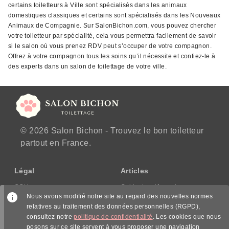
certains toiletteurs à Ville sont spécialisés dans les animaux
domestiques classiques et certains sont spécialisés dans les Nouveaux
Animaux de Compagnie. Sur SalonBichon.com, vous pouvez chercher
votre toiletteur par spécialité, cela vous permettra facilement de savoir
si le salon où vous prenez RDV peut s’occuper de votre compagnon.
Offrez à votre compagnon tous les soins qu’il nécessite et confiez-le à
des experts dans un salon de toilettage de votre ville.
© 2026 Salon Bichon - Trouvez le bon toiletteur
partout en France.
Légal
Articles
CGU
Guide des démarches
Nous avons modifié notre site au regard des nouvelles normes
CGV/CPPS
relatives au traitement des données personnelles (RGPD),
Mentions légales
consultez notre
politique de confidentialité
. Les cookies que nous
Politique de confidentialité
posons sur ce site servent à vous proposer une navigation