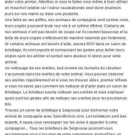
aider votre animal. Attention si vous le faites vous même à bien utiliser
un mouchoir jetable car l’odeur nauséabonde peut durer plusieurs
jours sur vos mains ou dans une poubelle.
Une taille de ses griffes, nos animaux de compagnie sont comme nous,
leurs ongles poussent toute leur vie à un rythme effréné. Certains de
nos animaux n’ont pas besoin de coupe car ils courent beaucoup et la
taille de leurs ongles s’effectuent de manière naturelle par frottement.
Or certains animaux ont besoin d’aide, prenez RDV dans un salon de
toilettage, ils sont experts et connaissent les gestes pour tailler leurs
ongles sans les abîmer et surtout sans douleur ni stress pour votre
animal.
Un nettoyage de ses oreilles, tout comme les humains du cérumen
s’accumule dans les oreilles de votre animal. Vous pouvez observer
ses oreilles régulièrement et si vous les trouvez sâles, premier réflexe
si vous ne savez pas comment les nettoyer et d’aller dans un salon de
toilettage. Le toiletteur pourra nettoyer ses oreilles et vous expliquer
quels sont les gestes afin de nettoyer ses oreilles pour les prochaines
fois.
Trouvez un salon de toilettage à Seignosse pour bichonner votre
animal de compagnie avec SalonBichon.com. Les toiletteurs sont des
experts, il saura vous renseigner sur les soins à apporter à votre
compagnon... Tous les toiletteurs de Seignosse pourront vous
accompagner pour s’occuper de votre compagnon. Aujourd’hui, un