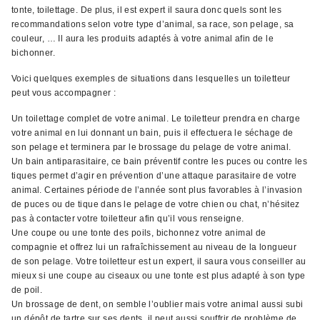
tonte, toilettage. De plus, il est expert il saura donc quels sont les
recommandations selon votre type d’animal, sa race, son pelage, sa
couleur, … Il aura les produits adaptés à votre animal afin de le
bichonner.
Voici quelques exemples de situations dans lesquelles un toiletteur
peut vous accompagner :
Un toilettage complet de votre animal. Le toiletteur prendra en charge
votre animal en lui donnant un bain, puis il effectuera le séchage de
son pelage et terminera par le brossage du pelage de votre animal.
Un bain antiparasitaire, ce bain préventif contre les puces ou contre les
tiques permet d’agir en prévention d’une attaque parasitaire de votre
animal. Certaines période de l’année sont plus favorables à l’invasion
de puces ou de tique dans le pelage de votre chien ou chat, n’hésitez
pas à contacter votre toiletteur afin qu’il vous renseigne.
Une coupe ou une tonte des poils, bichonnez votre animal de
compagnie et offrez lui un rafraîchissement au niveau de la longueur
de son pelage. Votre toiletteur est un expert, il saura vous conseiller au
mieux si une coupe au ciseaux ou une tonte est plus adapté à son type
de poil.
Un brossage de dent, on semble l’oublier mais votre animal aussi subi
un dépôt de tartre sur ses dents, il peut aussi souffrir de problème de