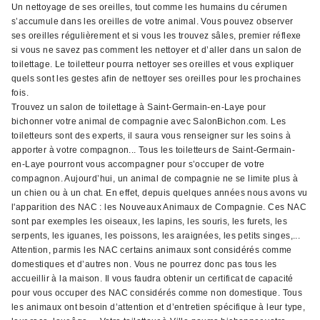
Un nettoyage de ses oreilles, tout comme les humains du cérumen
s’accumule dans les oreilles de votre animal. Vous pouvez observer
ses oreilles régulièrement et si vous les trouvez sâles, premier réflexe
si vous ne savez pas comment les nettoyer et d’aller dans un salon de
toilettage. Le toiletteur pourra nettoyer ses oreilles et vous expliquer
quels sont les gestes afin de nettoyer ses oreilles pour les prochaines
fois.
Trouvez un salon de toilettage à Saint-Germain-en-Laye pour
bichonner votre animal de compagnie avec SalonBichon.com. Les
toiletteurs sont des experts, il saura vous renseigner sur les soins à
apporter à votre compagnon... Tous les toiletteurs de Saint-Germain-
en-Laye pourront vous accompagner pour s’occuper de votre
compagnon. Aujourd’hui, un animal de compagnie ne se limite plus à
un chien ou à un chat. En effet, depuis quelques années nous avons vu
l'apparition des NAC : les Nouveaux Animaux de Compagnie. Ces NAC
sont par exemples les oiseaux, les lapins, les souris, les furets, les
serpents, les iguanes, les poissons, les araignées, les petits singes,...
Attention, parmis les NAC certains animaux sont considérés comme
domestiques et d’autres non. Vous ne pourrez donc pas tous les
accueillir à la maison. Il vous faudra obtenir un certificat de capacité
pour vous occuper des NAC considérés comme non domestique. Tous
les animaux ont besoin d’attention et d’entretien spécifique à leur type,