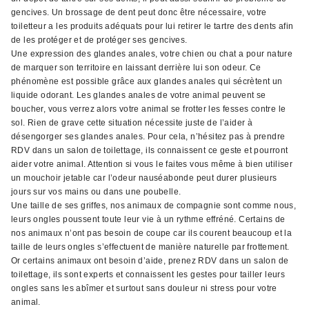
gencives. Un brossage de dent peut donc être nécessaire, votre
toiletteur a les produits adéquats pour lui retirer le tartre des dents afin
de les protéger et de protéger ses gencives.
Une expression des glandes anales, votre chien ou chat a pour nature
de marquer son territoire en laissant derrière lui son odeur. Ce
phénomène est possible grâce aux glandes anales qui sécrètent un
liquide odorant. Les glandes anales de votre animal peuvent se
boucher, vous verrez alors votre animal se frotter les fesses contre le
sol. Rien de grave cette situation nécessite juste de l’aider à
désengorger ses glandes anales. Pour cela, n’hésitez pas à prendre
RDV dans un salon de toilettage, ils connaissent ce geste et pourront
aider votre animal. Attention si vous le faites vous même à bien utiliser
un mouchoir jetable car l’odeur nauséabonde peut durer plusieurs
jours sur vos mains ou dans une poubelle.
Une taille de ses griffes, nos animaux de compagnie sont comme nous,
leurs ongles poussent toute leur vie à un rythme effréné. Certains de
nos animaux n’ont pas besoin de coupe car ils courent beaucoup et la
taille de leurs ongles s’effectuent de manière naturelle par frottement.
Or certains animaux ont besoin d’aide, prenez RDV dans un salon de
toilettage, ils sont experts et connaissent les gestes pour tailler leurs
ongles sans les abîmer et surtout sans douleur ni stress pour votre
animal.