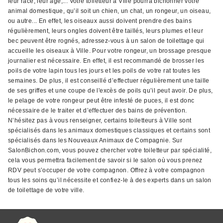
leur race, leur âge,... Votre toiletteur à Ville pourra bichonner votre
animal domestique, qu’il soit un chien, un chat, un rongeur, un oiseau,
ou autre... En effet, les oiseaux aussi doivent prendre des bains
régulièrement, leurs ongles doivent être taillés, leurs plumes et leur
bec peuvent être rognés, adressez-vous à un salon de toilettage qui
accueille les oiseaux à Ville. Pour votre rongeur, un brossage presque
journalier est nécessaire. En effet, il est recommandé de brosser les
poils de votre lapin tous les jours et les poils de votre rat toutes les
semaines. De plus, il est conseillé d’effectuer régulièrement une taille
de ses griffes et une coupe de l'excès de poils qu’il peut avoir. De plus,
le pelage de votre rongeur peut être infesté de puces, il est donc
nécessaire de le traiter et d’effectuer des bains de prévention.
N’hésitez pas à vous renseigner, certains toiletteurs à Ville sont
spécialisés dans les animaux domestiques classiques et certains sont
spécialisés dans les Nouveaux Animaux de Compagnie. Sur
SalonBichon.com, vous pouvez chercher votre toiletteur par spécialité,
cela vous permettra facilement de savoir si le salon où vous prenez
RDV peut s’occuper de votre compagnon. Offrez à votre compagnon
tous les soins qu’il nécessite et confiez-le à des experts dans un salon
de toilettage de votre ville.