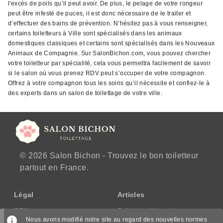
l'excès de poils qu’il peut avoir. De plus, le pelage de votre rongeur
peut être infesté de puces, il est donc nécessaire de le traiter et
d’effectuer des bains de prévention. N’hésitez pas à vous renseigner,
certains toiletteurs à Ville sont spécialisés dans les animaux
domestiques classiques et certains sont spécialisés dans les Nouveaux
Animaux de Compagnie. Sur SalonBichon.com, vous pouvez chercher
votre toiletteur par spécialité, cela vous permettra facilement de savoir
si le salon où vous prenez RDV peut s’occuper de votre compagnon.
Offrez à votre compagnon tous les soins qu’il nécessite et confiez-le à
des experts dans un salon de toilettage de votre ville.
© 2026 Salon Bichon - Trouvez le bon toiletteur
partout en France.
Légal
Articles
CGU
Guide des démarches
Nous avons modifié notre site au regard des nouvelles normes
CGV/CPPS