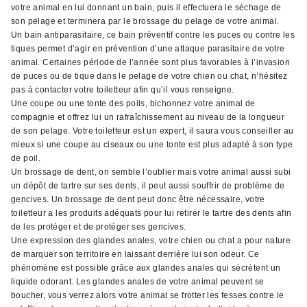
votre animal en lui donnant un bain, puis il effectuera le séchage de
son pelage et terminera par le brossage du pelage de votre animal.
Un bain antiparasitaire, ce bain préventif contre les puces ou contre les
tiques permet d’agir en prévention d’une attaque parasitaire de votre
animal. Certaines période de l’année sont plus favorables à l’invasion
de puces ou de tique dans le pelage de votre chien ou chat, n’hésitez
pas à contacter votre toiletteur afin qu’il vous renseigne.
Une coupe ou une tonte des poils, bichonnez votre animal de
compagnie et offrez lui un rafraîchissement au niveau de la longueur
de son pelage. Votre toiletteur est un expert, il saura vous conseiller au
mieux si une coupe au ciseaux ou une tonte est plus adapté à son type
de poil.
Un brossage de dent, on semble l’oublier mais votre animal aussi subi
un dépôt de tartre sur ses dents, il peut aussi souffrir de problème de
gencives. Un brossage de dent peut donc être nécessaire, votre
toiletteur a les produits adéquats pour lui retirer le tartre des dents afin
de les protéger et de protéger ses gencives.
Une expression des glandes anales, votre chien ou chat a pour nature
de marquer son territoire en laissant derrière lui son odeur. Ce
phénomène est possible grâce aux glandes anales qui sécrètent un
liquide odorant. Les glandes anales de votre animal peuvent se
boucher, vous verrez alors votre animal se frotter les fesses contre le