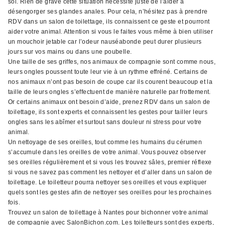
sol. Rien de grave cette situation nécessite juste de l’aider à
désengorger ses glandes anales. Pour cela, n’hésitez pas à prendre
RDV dans un salon de toilettage, ils connaissent ce geste et pourront
aider votre animal. Attention si vous le faites vous même à bien utiliser
un mouchoir jetable car l’odeur nauséabonde peut durer plusieurs
jours sur vos mains ou dans une poubelle.
Une taille de ses griffes, nos animaux de compagnie sont comme nous,
leurs ongles poussent toute leur vie à un rythme effréné. Certains de
nos animaux n’ont pas besoin de coupe car ils courent beaucoup et la
taille de leurs ongles s’effectuent de manière naturelle par frottement.
Or certains animaux ont besoin d’aide, prenez RDV dans un salon de
toilettage, ils sont experts et connaissent les gestes pour tailler leurs
ongles sans les abîmer et surtout sans douleur ni stress pour votre
animal.
Un nettoyage de ses oreilles, tout comme les humains du cérumen
s’accumule dans les oreilles de votre animal. Vous pouvez observer
ses oreilles régulièrement et si vous les trouvez sâles, premier réflexe
si vous ne savez pas comment les nettoyer et d’aller dans un salon de
toilettage. Le toiletteur pourra nettoyer ses oreilles et vous expliquer
quels sont les gestes afin de nettoyer ses oreilles pour les prochaines
fois.
Trouvez un salon de toilettage à Nantes pour bichonner votre animal
de compagnie avec SalonBichon.com. Les toiletteurs sont des experts,