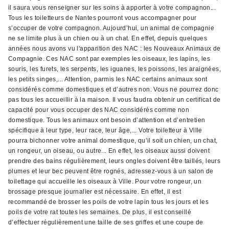
il saura vous renseigner sur les soins à apporter à votre compagnon...
Tous les toiletteurs de Nantes pourront vous accompagner pour
s’occuper de votre compagnon. Aujourd’hui, un animal de compagnie
ne se limite plus à un chien ou à un chat. En effet, depuis quelques
années nous avons vu l'apparition des NAC : les Nouveaux Animaux de
Compagnie. Ces NAC sont par exemples les oiseaux, les lapins, les
souris, les furets, les serpents, les iguanes, les poissons, les araignées,
les petits singes,... Attention, parmis les NAC certains animaux sont
considérés comme domestiques et d’autres non. Vous ne pourrez donc
pas tous les accueillir à la maison. Il vous faudra obtenir un certificat de
capacité pour vous occuper des NAC considérés comme non
domestique. Tous les animaux ont besoin d’attention et d’entretien
spécifique à leur type, leur race, leur âge,... Votre toiletteur à Ville
pourra bichonner votre animal domestique, qu’il soit un chien, un chat,
un rongeur, un oiseau, ou autre... En effet, les oiseaux aussi doivent
prendre des bains régulièrement, leurs ongles doivent être taillés, leurs
plumes et leur bec peuvent être rognés, adressez-vous à un salon de
toilettage qui accueille les oiseaux à Ville. Pour votre rongeur, un
brossage presque journalier est nécessaire. En effet, il est
recommandé de brosser les poils de votre lapin tous les jours et les
poils de votre rat toutes les semaines. De plus, il est conseillé
d’effectuer régulièrement une taille de ses griffes et une coupe de