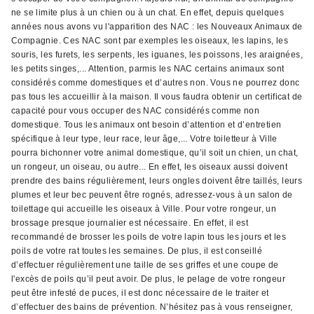
ne se limite plus à un chien ou à un chat. En effet, depuis quelques
années nous avons vu l'apparition des NAC : les Nouveaux Animaux de
Compagnie. Ces NAC sont par exemples les oiseaux, les lapins, les
souris, les furets, les serpents, les iguanes, les poissons, les araignées,
les petits singes,... Attention, parmis les NAC certains animaux sont
considérés comme domestiques et d’autres non. Vous ne pourrez donc
pas tous les accueillir à la maison. Il vous faudra obtenir un certificat de
capacité pour vous occuper des NAC considérés comme non
domestique. Tous les animaux ont besoin d’attention et d’entretien
spécifique à leur type, leur race, leur âge,... Votre toiletteur à Ville
pourra bichonner votre animal domestique, qu’il soit un chien, un chat,
un rongeur, un oiseau, ou autre... En effet, les oiseaux aussi doivent
prendre des bains régulièrement, leurs ongles doivent être taillés, leurs
plumes et leur bec peuvent être rognés, adressez-vous à un salon de
toilettage qui accueille les oiseaux à Ville. Pour votre rongeur, un
brossage presque journalier est nécessaire. En effet, il est
recommandé de brosser les poils de votre lapin tous les jours et les
poils de votre rat toutes les semaines. De plus, il est conseillé
d’effectuer régulièrement une taille de ses griffes et une coupe de
l'excès de poils qu’il peut avoir. De plus, le pelage de votre rongeur
peut être infesté de puces, il est donc nécessaire de le traiter et
d’effectuer des bains de prévention. N’hésitez pas à vous renseigner,