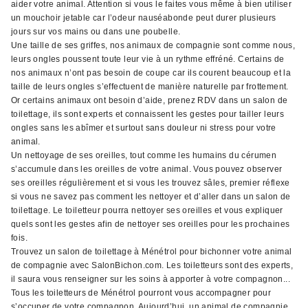
aider votre animal. Attention si vous le faites vous même à bien utiliser
un mouchoir jetable car l’odeur nauséabonde peut durer plusieurs
jours sur vos mains ou dans une poubelle.
Une taille de ses griffes, nos animaux de compagnie sont comme nous,
leurs ongles poussent toute leur vie à un rythme effréné. Certains de
nos animaux n’ont pas besoin de coupe car ils courent beaucoup et la
taille de leurs ongles s’effectuent de manière naturelle par frottement.
Or certains animaux ont besoin d’aide, prenez RDV dans un salon de
toilettage, ils sont experts et connaissent les gestes pour tailler leurs
ongles sans les abîmer et surtout sans douleur ni stress pour votre
animal.
Un nettoyage de ses oreilles, tout comme les humains du cérumen
s’accumule dans les oreilles de votre animal. Vous pouvez observer
ses oreilles régulièrement et si vous les trouvez sâles, premier réflexe
si vous ne savez pas comment les nettoyer et d’aller dans un salon de
toilettage. Le toiletteur pourra nettoyer ses oreilles et vous expliquer
quels sont les gestes afin de nettoyer ses oreilles pour les prochaines
fois.
Trouvez un salon de toilettage à Ménétrol pour bichonner votre animal
de compagnie avec SalonBichon.com. Les toiletteurs sont des experts,
il saura vous renseigner sur les soins à apporter à votre compagnon...
Tous les toiletteurs de Ménétrol pourront vous accompagner pour
s’occuper de votre compagnon. Aujourd’hui, un animal de compagnie