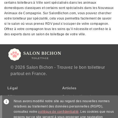
certains toiletteurs à Ville sont spécialisés dans les animaux
domestiques classiques et certains sont spécialisés dans les Nouveaux
Animaux de Compagnie. Sur SalonBichon.com, vous pouvez chercher
votre toiletteur par spécialité, cela vous permettra facilement de savoir
si le salon où vous prenez RDV peut s’occuper de votre compagnon.
Offrez à votre compagnon tous les soins qu’il nécessite et confiez-le à
des experts dans un salon de toilettage de votre ville.
© 2026 Salon Bichon - Trouvez le bon toiletteur
partout en France.
Légal
Articles
CGU
Guide des démarches
Nous avons modifié notre site au regard des nouvelles normes
CGV/CPPS
relatives au traitement des données personnelles (RGPD),
Mentions légales
consultez notre
politique de confidentialité
. Les cookies que nous
Politique de confidentialité
posons sur ce site servent à vous proposer une navigation