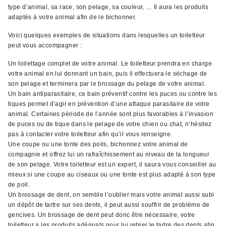
type d’animal, sa race, son pelage, sa couleur, … Il aura les produits
adaptés à votre animal afin de le bichonner.
Voici quelques exemples de situations dans lesquelles un toiletteur
peut vous accompagner :
Un toilettage complet de votre animal. Le toiletteur prendra en charge
votre animal en lui donnant un bain, puis il effectuera le séchage de
son pelage et terminera par le brossage du pelage de votre animal.
Un bain antiparasitaire, ce bain préventif contre les puces ou contre les
tiques permet d’agir en prévention d’une attaque parasitaire de votre
animal. Certaines période de l’année sont plus favorables à l’invasion
de puces ou de tique dans le pelage de votre chien ou chat, n’hésitez
pas à contacter votre toiletteur afin qu’il vous renseigne.
Une coupe ou une tonte des poils, bichonnez votre animal de
compagnie et offrez lui un rafraîchissement au niveau de la longueur
de son pelage. Votre toiletteur est un expert, il saura vous conseiller au
mieux si une coupe au ciseaux ou une tonte est plus adapté à son type
de poil.
Un brossage de dent, on semble l’oublier mais votre animal aussi subi
un dépôt de tartre sur ses dents, il peut aussi souffrir de problème de
gencives. Un brossage de dent peut donc être nécessaire, votre
toiletteur a les produits adéquats pour lui retirer le tartre des dents afin