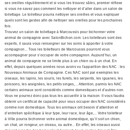
ses oreilles régulièrement et si vous les trouvez sâles, premier réflexe
si vous ne savez pas comment les nettoyer et d’aller dans un salon de
toilettage. Le toiletteur pourra nettoyer ses oreilles et vous expliquer
quels sont les gestes afin de nettoyer ses oreilles pour les prochaines
fois.
Trouvez un salon de toilettage à Marcoussis pour bichonner votre
animal de compagnie avec SalonBichon.com. Les toiletteurs sont des
experts, il saura vous renseigner sur les soins à apporter à votre
compagnon... Tous les toiletteurs de Marcoussis pourront vous
accompagner pour s’occuper de votre compagnon. Aujourd’hui, un
animal de compagnie ne se limite plus à un chien ou à un chat. En
effet, depuis quelques années nous avons vu l'apparition des NAC : les
Nouveaux Animaux de Compagnie. Ces NAC sont par exemples les
oiseaux, les lapins, les souris, les furets, les serpents, les iguanes, les
poissons, les araignées, les petits singes,... Attention, parmis les NAC
certains animaux sont considérés comme domestiques et d’autres non.
Vous ne pourrez donc pas tous les accueillir à la maison. Il vous faudra
obtenir un certificat de capacité pour vous occuper des NAC considérés
comme non domestique. Tous les animaux ont besoin d’attention et
d’entretien spécifique à leur type, leur race, leur âge,... Votre toiletteur
à Ville pourra bichonner votre animal domestique, qu’il soit un chien,
un chat, un rongeur, un oiseau, ou autre... En effet, les oiseaux aussi