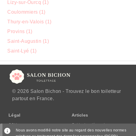
Lizy-sur-Ourcq (1)
Coulommiers (1)
Thury-en-Valois (1)
Provins (1)
Saint-Augustin (1)
Saint-Lyé (1)
© 2026 Salon Bichon - Trouvez le bon toiletteur
partout en France.
Légal
Articles
CGU
Guide des démarches
Nous avons modifié notre site au regard des nouvelles normes
CGV/CPPS