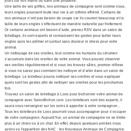
jours sur vos mains ou dans une poubelle.
Une taille de ses griffes, nos animaux de compagnie sont comme nous,
leurs ongles poussent toute leur vie à un rythme effréné. Certains de
nos animaux n’ont pas besoin de coupe car ils courent beaucoup et la
taille de leurs ongles s’effectuent de manière naturelle par frottement.
Or certains animaux ont besoin d’aide, prenez RDV dans un salon de
toilettage, ils sont experts et connaissent les gestes pour tailler leurs
ongles sans les abîmer et surtout sans douleur ni stress pour votre
animal.
Un nettoyage de ses oreilles, tout comme les humains du cérumen
s’accumule dans les oreilles de votre animal. Vous pouvez observer
ses oreilles régulièrement et si vous les trouvez sâles, premier réflexe
si vous ne savez pas comment les nettoyer et d’aller dans un salon de
toilettage. Le toiletteur pourra nettoyer ses oreilles et vous expliquer
quels sont les gestes afin de nettoyer ses oreilles pour les prochaines
fois.
Trouvez un salon de toilettage à Loos pour bichonner votre animal de
compagnie avec SalonBichon.com. Les toiletteurs sont des experts, il
saura vous renseigner sur les soins à apporter à votre compagnon...
Tous les toiletteurs de Loos pourront vous accompagner pour s’occuper
de votre compagnon. Aujourd’hui, un animal de compagnie ne se limite
plus à un chien ou à un chat. En effet, depuis quelques années nous
avons vu l'apparition des NAC : les Nouveaux Animaux de Compagnie.