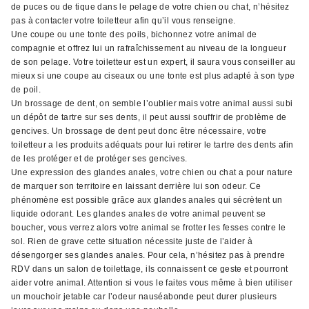
de puces ou de tique dans le pelage de votre chien ou chat, n’hésitez
pas à contacter votre toiletteur afin qu’il vous renseigne.
Une coupe ou une tonte des poils, bichonnez votre animal de
compagnie et offrez lui un rafraîchissement au niveau de la longueur
de son pelage. Votre toiletteur est un expert, il saura vous conseiller au
mieux si une coupe au ciseaux ou une tonte est plus adapté à son type
de poil.
Un brossage de dent, on semble l’oublier mais votre animal aussi subi
un dépôt de tartre sur ses dents, il peut aussi souffrir de problème de
gencives. Un brossage de dent peut donc être nécessaire, votre
toiletteur a les produits adéquats pour lui retirer le tartre des dents afin
de les protéger et de protéger ses gencives.
Une expression des glandes anales, votre chien ou chat a pour nature
de marquer son territoire en laissant derrière lui son odeur. Ce
phénomène est possible grâce aux glandes anales qui sécrètent un
liquide odorant. Les glandes anales de votre animal peuvent se
boucher, vous verrez alors votre animal se frotter les fesses contre le
sol. Rien de grave cette situation nécessite juste de l’aider à
désengorger ses glandes anales. Pour cela, n’hésitez pas à prendre
RDV dans un salon de toilettage, ils connaissent ce geste et pourront
aider votre animal. Attention si vous le faites vous même à bien utiliser
un mouchoir jetable car l’odeur nauséabonde peut durer plusieurs