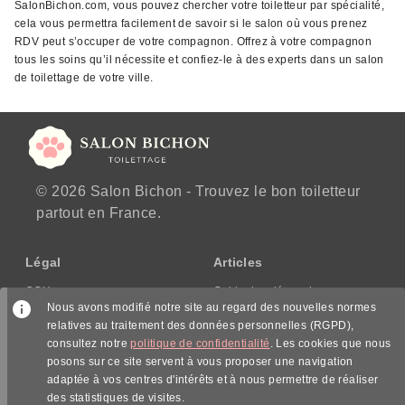
SalonBichon.com, vous pouvez chercher votre toiletteur par spécialité,
cela vous permettra facilement de savoir si le salon où vous prenez
RDV peut s’occuper de votre compagnon. Offrez à votre compagnon
tous les soins qu’il nécessite et confiez-le à des experts dans un salon
de toilettage de votre ville.
© 2026 Salon Bichon - Trouvez le bon toiletteur
partout en France.
Légal
Articles
CGU
Guide des démarches
Nous avons modifié notre site au regard des nouvelles normes
CGV/CPPS
relatives au traitement des données personnelles (RGPD),
Mentions légales
consultez notre
politique de confidentialité
. Les cookies que nous
Politique de confidentialité
posons sur ce site servent à vous proposer une navigation
adaptée à vos centres d'intérêts et à nous permettre de réaliser
Nous suivre
des statistiques de visites.