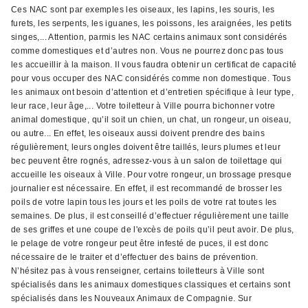
Ces NAC sont par exemples les oiseaux, les lapins, les souris, les
furets, les serpents, les iguanes, les poissons, les araignées, les petits
singes,... Attention, parmis les NAC certains animaux sont considérés
comme domestiques et d’autres non. Vous ne pourrez donc pas tous
les accueillir à la maison. Il vous faudra obtenir un certificat de capacité
pour vous occuper des NAC considérés comme non domestique. Tous
les animaux ont besoin d’attention et d’entretien spécifique à leur type,
leur race, leur âge,... Votre toiletteur à Ville pourra bichonner votre
animal domestique, qu’il soit un chien, un chat, un rongeur, un oiseau,
ou autre... En effet, les oiseaux aussi doivent prendre des bains
régulièrement, leurs ongles doivent être taillés, leurs plumes et leur
bec peuvent être rognés, adressez-vous à un salon de toilettage qui
accueille les oiseaux à Ville. Pour votre rongeur, un brossage presque
journalier est nécessaire. En effet, il est recommandé de brosser les
poils de votre lapin tous les jours et les poils de votre rat toutes les
semaines. De plus, il est conseillé d’effectuer régulièrement une taille
de ses griffes et une coupe de l'excès de poils qu’il peut avoir. De plus,
le pelage de votre rongeur peut être infesté de puces, il est donc
nécessaire de le traiter et d’effectuer des bains de prévention.
N’hésitez pas à vous renseigner, certains toiletteurs à Ville sont
spécialisés dans les animaux domestiques classiques et certains sont
spécialisés dans les Nouveaux Animaux de Compagnie. Sur