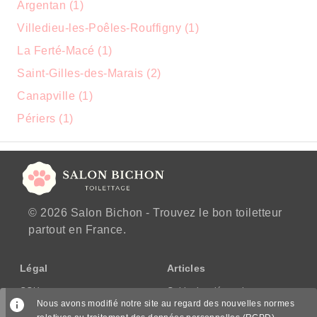
Argentan (1)
Villedieu-les-Poêles-Rouffigny (1)
La Ferté-Macé (1)
Saint-Gilles-des-Marais (2)
Canapville (1)
Périers (1)
© 2026 Salon Bichon - Trouvez le bon toiletteur
partout en France.
Légal
Articles
CGU
Guide des démarches
Nous avons modifié notre site au regard des nouvelles normes
CGV/CPPS