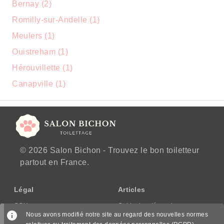
Bernay (2)
Romilly-sur-Andelle (1)
Meulers (1)
Ouistreham (1)
Hérouvillette (1)
Canapville (1)
© 2026 Salon Bichon - Trouvez le bon toiletteur
partout en France.
Légal
Articles
CGU
Guide des démarches
Nous avons modifié notre site au regard des nouvelles normes
CGV/CPPS