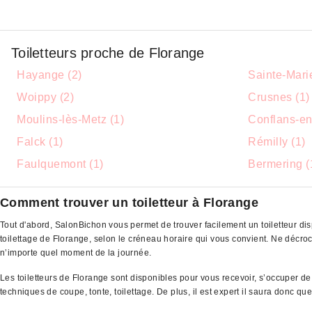
Toiletteurs proche de Florange
Hayange (2)
Sainte-Mari
Woippy (2)
Crusnes (1)
Moulins-lès-Metz (1)
Conflans-en
Falck (1)
Rémilly (1)
Faulquemont (1)
Bermering (
Comment trouver un toiletteur à Florange
Tout d'abord, SalonBichon vous permet de trouver facilement un toiletteur dis
toilettage de Florange, selon le créneau horaire qui vous convient. Ne déc
n’importe quel moment de la journée.
Les toiletteurs de Florange sont disponibles pour vous recevoir, s’occuper d
techniques de coupe, tonte, toilettage. De plus, il est expert il saura donc q