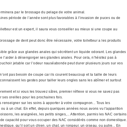
 terminera par le brossage du pelage de votre animal.
taines période de l’année sont plus favorables à l’invasion de puces ou de
letteur est un expert, il saura vous conseiller au mieux si une coupe au
brossage de dent peut donc être nécessaire, votre toiletteur a les produits
sible grâce aux glandes anales qui sécrètent un liquide odorant. Les glandes
 de l’aider à désengorger ses glandes anales. Pour cela, n’hésitez pas à
mouchoir jetable car l’odeur nauséabonde peut durer plusieurs jours sur vos
’ont pas besoin de coupe car ils courent beaucoup et la taille de leurs
connaissent les gestes pour tailler leurs ongles sans les abîmer et surtout
ement et si vous les trouvez sâles, premier réflexe si vous ne savez pas
r ses oreilles pour les prochaines fois.
 renseigner sur les soins à apporter à votre compagnon... Tous les
ou à un chat. En effet, depuis quelques années nous avons vu l'apparition
ssons, les araignées, les petits singes,... Attention, parmis les NAC certains
icat de capacité pour vous occuper des NAC considérés comme non domestique.
mestique, qu’il soit un chien, un chat, un rongeur, un oiseau, ou autre... En