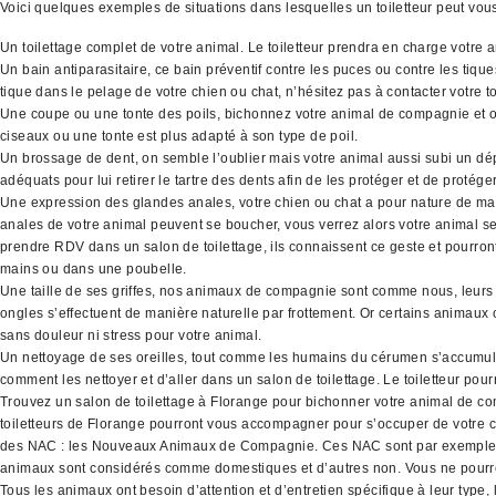
Voici quelques exemples de situations dans lesquelles un toiletteur peut vo
Un toilettage complet de votre animal. Le toiletteur prendra en charge votre 
Un bain antiparasitaire, ce bain préventif contre les puces ou contre les tiq
tique dans le pelage de votre chien ou chat, n’hésitez pas à contacter votre to
Une coupe ou une tonte des poils, bichonnez votre animal de compagnie et off
ciseaux ou une tonte est plus adapté à son type de poil.
Un brossage de dent, on semble l’oublier mais votre animal aussi subi un dépô
adéquats pour lui retirer le tartre des dents afin de les protéger et de protége
Une expression des glandes anales, votre chien ou chat a pour nature de mar
anales de votre animal peuvent se boucher, vous verrez alors votre animal se f
prendre RDV dans un salon de toilettage, ils connaissent ce geste et pourront
mains ou dans une poubelle.
Une taille de ses griffes, nos animaux de compagnie sont comme nous, leurs o
ongles s’effectuent de manière naturelle par frottement. Or certains animaux o
sans douleur ni stress pour votre animal.
Un nettoyage de ses oreilles, tout comme les humains du cérumen s’accumule d
comment les nettoyer et d’aller dans un salon de toilettage. Le toiletteur pour
Trouvez un salon de toilettage à Florange pour bichonner votre animal de com
toiletteurs de Florange pourront vous accompagner pour s’occuper de votre c
des NAC : les Nouveaux Animaux de Compagnie. Ces NAC sont par exemples les oi
animaux sont considérés comme domestiques et d’autres non. Vous ne pourrez
Tous les animaux ont besoin d’attention et d’entretien spécifique à leur type, l