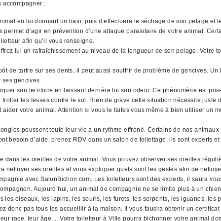
us accompagner :
animal en lui donnant un bain, puis il effectuera le séchage de son pelage et
ues permet d’agir en prévention d’une attaque parasitaire de votre animal. Cer
iletteur afin qu’il vous renseigne.
rez lui un rafraîchissement au niveau de la longueur de son pelage. Votre toi
t de tartre sur ses dents, il peut aussi souffrir de problème de gencives. Un 
r ses gencives.
quer son territoire en laissant derrière lui son odeur. Ce phénomène est pos
rotter les fesses contre le sol. Rien de grave cette situation nécessite juste
 aider votre animal. Attention si vous le faites vous même à bien utiliser un 
ngles poussent toute leur vie à un rythme effréné. Certains de nos animaux n
nt besoin d’aide, prenez RDV dans un salon de toilettage, ils sont experts et 
ans les oreilles de votre animal. Vous pouvez observer ses oreilles régulièr
ra nettoyer ses oreilles et vous expliquer quels sont les gestes afin de nettoye
pagnie avec SalonBichon.com. Les toiletteurs sont des experts, il saura vous
ompagnon. Aujourd’hui, un animal de compagnie ne se limite plus à un chien 
seaux, les lapins, les souris, les furets, les serpents, les iguanes, les poi
 donc pas tous les accueillir à la maison. Il vous faudra obtenir un certif
eur race, leur âge,... Votre toiletteur à Ville pourra bichonner votre animal do