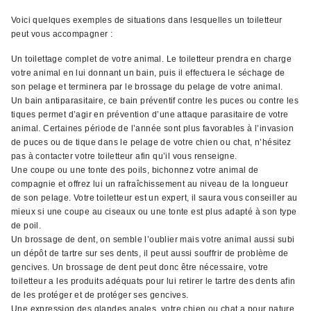
Voici quelques exemples de situations dans lesquelles un toiletteur
peut vous accompagner :
Un toilettage complet de votre animal. Le toiletteur prendra en charge
votre animal en lui donnant un bain, puis il effectuera le séchage de
son pelage et terminera par le brossage du pelage de votre animal.
Un bain antiparasitaire, ce bain préventif contre les puces ou contre les
tiques permet d’agir en prévention d’une attaque parasitaire de votre
animal. Certaines période de l’année sont plus favorables à l’invasion
de puces ou de tique dans le pelage de votre chien ou chat, n’hésitez
pas à contacter votre toiletteur afin qu’il vous renseigne.
Une coupe ou une tonte des poils, bichonnez votre animal de
compagnie et offrez lui un rafraîchissement au niveau de la longueur
de son pelage. Votre toiletteur est un expert, il saura vous conseiller au
mieux si une coupe au ciseaux ou une tonte est plus adapté à son type
de poil.
Un brossage de dent, on semble l’oublier mais votre animal aussi subi
un dépôt de tartre sur ses dents, il peut aussi souffrir de problème de
gencives. Un brossage de dent peut donc être nécessaire, votre
toiletteur a les produits adéquats pour lui retirer le tartre des dents afin
de les protéger et de protéger ses gencives.
Une expression des glandes anales, votre chien ou chat a pour nature