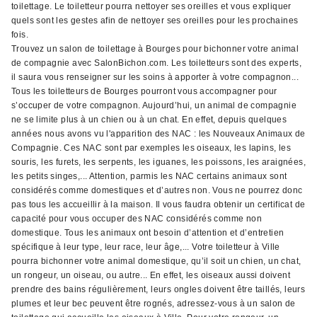
toilettage. Le toiletteur pourra nettoyer ses oreilles et vous expliquer
quels sont les gestes afin de nettoyer ses oreilles pour les prochaines
fois.
Trouvez un salon de toilettage à Bourges pour bichonner votre animal
de compagnie avec SalonBichon.com. Les toiletteurs sont des experts,
il saura vous renseigner sur les soins à apporter à votre compagnon...
Tous les toiletteurs de Bourges pourront vous accompagner pour
s’occuper de votre compagnon. Aujourd’hui, un animal de compagnie
ne se limite plus à un chien ou à un chat. En effet, depuis quelques
années nous avons vu l'apparition des NAC : les Nouveaux Animaux de
Compagnie. Ces NAC sont par exemples les oiseaux, les lapins, les
souris, les furets, les serpents, les iguanes, les poissons, les araignées,
les petits singes,... Attention, parmis les NAC certains animaux sont
considérés comme domestiques et d’autres non. Vous ne pourrez donc
pas tous les accueillir à la maison. Il vous faudra obtenir un certificat de
capacité pour vous occuper des NAC considérés comme non
domestique. Tous les animaux ont besoin d’attention et d’entretien
spécifique à leur type, leur race, leur âge,... Votre toiletteur à Ville
pourra bichonner votre animal domestique, qu’il soit un chien, un chat,
un rongeur, un oiseau, ou autre... En effet, les oiseaux aussi doivent
prendre des bains régulièrement, leurs ongles doivent être taillés, leurs
plumes et leur bec peuvent être rognés, adressez-vous à un salon de