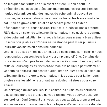
de marquer son territoire en laissant derrière lui son odeur. Ce
phénomène est possible grâce aux glandes anales qui sécrètent un
liquide odorant. Les glandes anales de votre animal peuvent se
boucher, vous verrez alors votre animal se frotter les fesses contre le
sol. Rien de grave cette situation nécessite juste de l’aider à
désengorger ses glandes anales. Pour cela, n’hésitez pas à prendre
RDV dans un salon de toilettage, ils connaissent ce geste et pourront
aider votre animal. Attention si vous le faites vous même à bien utiliser
un mouchoir jetable car l’odeur nauséabonde peut durer plusieurs
jours sur vos mains ou dans une poubelle.
Une taille de ses griffes, nos animaux de compagnie sont comme nous,
leurs ongles poussent toute leur vie à un rythme effréné. Certains de
nos animaux n’ont pas besoin de coupe car ils courent beaucoup et la
taille de leurs ongles s’effectuent de manière naturelle par frottement.
Or certains animaux ont besoin d’aide, prenez RDV dans un salon de
toilettage, ils sont experts et connaissent les gestes pour tailler leurs
ongles sans les abîmer et surtout sans douleur ni stress pour votre
animal.
Un nettoyage de ses oreilles, tout comme les humains du cérumen
s’accumule dans les oreilles de votre animal. Vous pouvez observer
ses oreilles régulièrement et si vous les trouvez sâles, premier réflexe
si vous ne savez pas comment les nettoyer et d’aller dans un salon de