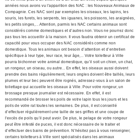
années nous avons vu l'apparition des NAC : les Nouveaux Animaux de
Compagnie. Ces NAC sont par exemples les oiseaux, les lapins, les
souris, les furets, les serpents, les iguanes, les poissons, les araignées,
les petits singes,... Attention, parmis les NAC certains animaux sont
considérés comme domestiques et d’autres non. Vous ne pourrez donc
pas tous les accueillir à la maison. Il vous faudra obtenir un certificat de
capacité pour vous occuper des NAC considérés comme non
domestique. Tous les animaux ont besoin d’attention et d’entretien
spécifique à leur type, leur race, leur âge,... Votre toiletteur à Ville
pourra bichonner votre animal domestique, qu’il soit un chien, un chat,
un rongeur, un oiseau, ou autre... En effet, les oiseaux aussi doivent
prendre des bains régulièrement, leurs ongles doivent être taillés, leurs
plumes et leur bec peuvent être rognés, adressez-vous à un salon de
toilettage qui accueille les oiseaux à Ville. Pour votre rongeur, un
brossage presque journalier est nécessaire. En effet, il est
recommandé de brosser les poils de votre lapin tous les jours et les
poils de votre rat toutes les semaines. De plus, il est conseillé
d’effectuer régulièrement une taille de ses griffes et une coupe de
l'excès de poils qu’il peut avoir. De plus, le pelage de votre rongeur
peut être infesté de puces, il est donc nécessaire de le traiter et
d’effectuer des bains de prévention. N’hésitez pas à vous renseigner,
certains toiletteurs à Ville sont spécialisés dans les animaux