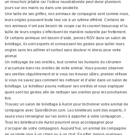
un mouchoir jetable car l’odeur nauséabonde peut durer plusieurs
jours sur vos mains ou dans une poubelle.
Une taille de ses griffes, nos animaux de compagnie sont comme nous,
leurs ongles poussent toute leur vie à un rythme effréné. Certains de
nos animaux n’ont pas besoin de coupe car ils courent beaucoup et la
taille de leurs ongles s’effectuent de manière naturelle par frottement.
Or certains animaux ont besoin d’aide, prenez RDV dans un salon de
toilettage, ils sont experts et connaissent les gestes pour tailler leurs
ongles sans les abîmer et surtout sans douleur ni stress pour votre
animal.
Un nettoyage de ses oreilles, tout comme les humains du cérumen
s’accumule dans les oreilles de votre animal. Vous pouvez observer
ses oreilles régulièrement et si vous les trouvez sâles, premier réflexe
si vous ne savez pas comment les nettoyer et d’aller dans un salon de
toilettage. Le toiletteur pourra nettoyer ses oreilles et vous expliquer
quels sont les gestes afin de nettoyer ses oreilles pour les prochaines
fois.
Trouvez un salon de toilettage à Auriol pour bichonner votre animal de
compagnie avec SalonBichon.com. Les toiletteurs sont des experts, il
saura vous renseigner sur les soins à apporter à votre compagnon...
Tous les toiletteurs de Auriol pourront vous accompagner pour
s’occuper de votre compagnon. Aujourd’hui, un animal de compagnie
ne se limite plus à un chien ou à un chat. En effet, depuis quelques