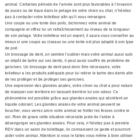
animal. Certaines période de l’année sont plus favorables à l’invasion
de puces ou de tique dans le pelage de votre chien ou chat, n’hésitez
pas à contacter votre toiletteur afin qu’il vous renseigne.
Une coupe ou une tonte des poils, bichonnez votre animal de
compagnie et offrez lui un rafraîchissement au niveau de la longueur
de son pelage. Votre toiletteur est un expert, il saura vous conseiller au
mieux si une coupe au ciseaux ou une tonte est plus adapté à son type
de poil.
Un brossage de dent, on semble l’oublier mais votre animal aussi subi
un dépôt de tartre sur ses dents, il peut aussi souffrir de problème de
gencives. Un brossage de dent peut donc être nécessaire, votre
toiletteur a les produits adéquats pour lui retirer le tartre des dents afin
de les protéger et de protéger ses gencives.
Une expression des glandes anales, votre chien ou chat a pour nature
de marquer son territoire en laissant derrière lui son odeur. Ce
phénomène est possible grâce aux glandes anales qui sécrètent un
liquide odorant. Les glandes anales de votre animal peuvent se
boucher, vous verrez alors votre animal se frotter les fesses contre le
sol. Rien de grave cette situation nécessite juste de l’aider à
désengorger ses glandes anales. Pour cela, n’hésitez pas à prendre
RDV dans un salon de toilettage, ils connaissent ce geste et pourront
aider votre animal. Attention si vous le faites vous même à bien utiliser