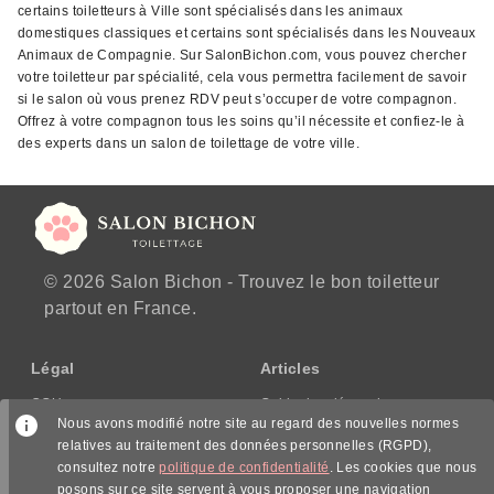
certains toiletteurs à Ville sont spécialisés dans les animaux
domestiques classiques et certains sont spécialisés dans les Nouveaux
Animaux de Compagnie. Sur SalonBichon.com, vous pouvez chercher
votre toiletteur par spécialité, cela vous permettra facilement de savoir
si le salon où vous prenez RDV peut s’occuper de votre compagnon.
Offrez à votre compagnon tous les soins qu’il nécessite et confiez-le à
des experts dans un salon de toilettage de votre ville.
© 2026 Salon Bichon - Trouvez le bon toiletteur
partout en France.
Légal
Articles
CGU
Guide des démarches
Nous avons modifié notre site au regard des nouvelles normes
CGV/CPPS
relatives au traitement des données personnelles (RGPD),
Mentions légales
consultez notre
politique de confidentialité
. Les cookies que nous
Politique de confidentialité
posons sur ce site servent à vous proposer une navigation