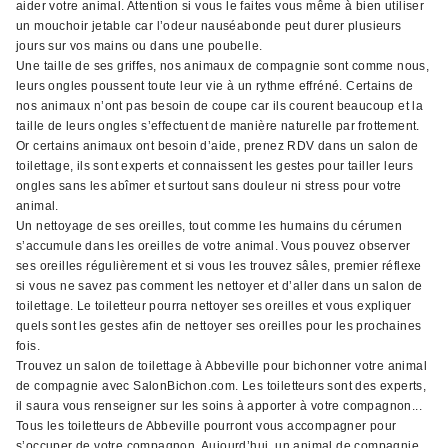
aider votre animal. Attention si vous le faites vous même à bien utiliser
un mouchoir jetable car l’odeur nauséabonde peut durer plusieurs
jours sur vos mains ou dans une poubelle.
Une taille de ses griffes, nos animaux de compagnie sont comme nous,
leurs ongles poussent toute leur vie à un rythme effréné. Certains de
nos animaux n’ont pas besoin de coupe car ils courent beaucoup et la
taille de leurs ongles s’effectuent de manière naturelle par frottement.
Or certains animaux ont besoin d’aide, prenez RDV dans un salon de
toilettage, ils sont experts et connaissent les gestes pour tailler leurs
ongles sans les abîmer et surtout sans douleur ni stress pour votre
animal.
Un nettoyage de ses oreilles, tout comme les humains du cérumen
s’accumule dans les oreilles de votre animal. Vous pouvez observer
ses oreilles régulièrement et si vous les trouvez sâles, premier réflexe
si vous ne savez pas comment les nettoyer et d’aller dans un salon de
toilettage. Le toiletteur pourra nettoyer ses oreilles et vous expliquer
quels sont les gestes afin de nettoyer ses oreilles pour les prochaines
fois.
Trouvez un salon de toilettage à Abbeville pour bichonner votre animal
de compagnie avec SalonBichon.com. Les toiletteurs sont des experts,
il saura vous renseigner sur les soins à apporter à votre compagnon...
Tous les toiletteurs de Abbeville pourront vous accompagner pour
s’occuper de votre compagnon. Aujourd’hui, un animal de compagnie