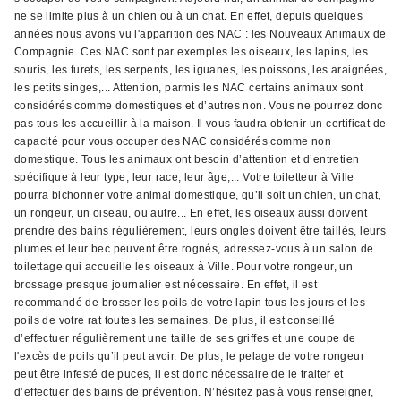
ne se limite plus à un chien ou à un chat. En effet, depuis quelques
années nous avons vu l'apparition des NAC : les Nouveaux Animaux de
Compagnie. Ces NAC sont par exemples les oiseaux, les lapins, les
souris, les furets, les serpents, les iguanes, les poissons, les araignées,
les petits singes,... Attention, parmis les NAC certains animaux sont
considérés comme domestiques et d’autres non. Vous ne pourrez donc
pas tous les accueillir à la maison. Il vous faudra obtenir un certificat de
capacité pour vous occuper des NAC considérés comme non
domestique. Tous les animaux ont besoin d’attention et d’entretien
spécifique à leur type, leur race, leur âge,... Votre toiletteur à Ville
pourra bichonner votre animal domestique, qu’il soit un chien, un chat,
un rongeur, un oiseau, ou autre... En effet, les oiseaux aussi doivent
prendre des bains régulièrement, leurs ongles doivent être taillés, leurs
plumes et leur bec peuvent être rognés, adressez-vous à un salon de
toilettage qui accueille les oiseaux à Ville. Pour votre rongeur, un
brossage presque journalier est nécessaire. En effet, il est
recommandé de brosser les poils de votre lapin tous les jours et les
poils de votre rat toutes les semaines. De plus, il est conseillé
d’effectuer régulièrement une taille de ses griffes et une coupe de
l'excès de poils qu’il peut avoir. De plus, le pelage de votre rongeur
peut être infesté de puces, il est donc nécessaire de le traiter et
d’effectuer des bains de prévention. N’hésitez pas à vous renseigner,