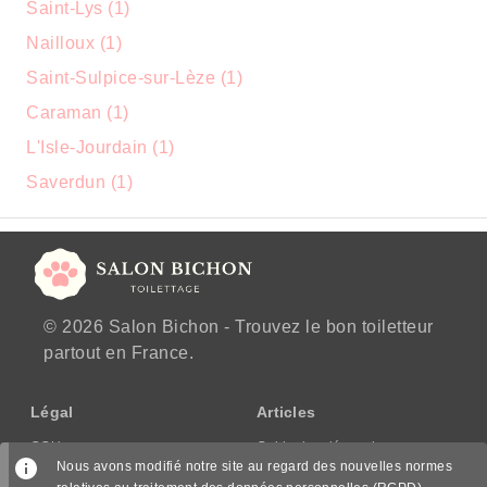
Saint-Lys (1)
Nailloux (1)
Saint-Sulpice-sur-Lèze (1)
Caraman (1)
L'Isle-Jourdain (1)
Saverdun (1)
© 2026 Salon Bichon - Trouvez le bon toiletteur
partout en France.
Légal
Articles
CGU
Guide des démarches
Nous avons modifié notre site au regard des nouvelles normes
CGV/CPPS