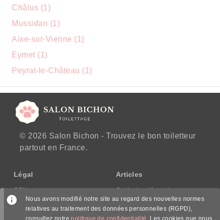
Châlus (1)
Mussidan (1)
Aixe-sur-Vienne (1)
Eymet (1)
Peyrat-le-Château (1)
© 2026 Salon Bichon - Trouvez le bon toiletteur
partout en France.
Légal
Articles
CGU
Guide des démarches
Nous avons modifié notre site au regard des nouvelles normes
CGV/CPPS
relatives au traitement des données personnelles (RGPD),
Mentions légales
consultez notre
politique de confidentialité
. Les cookies que nous